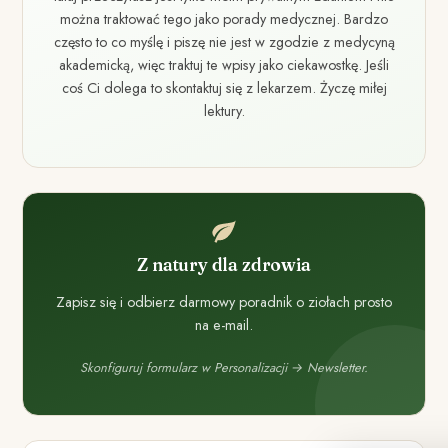
można traktować tego jako porady medycznej. Bardzo
często to co myślę i piszę nie jest w zgodzie z medycyną
akademicką, więc traktuj te wpisy jako ciekawostkę. Jeśli
coś Ci dolega to skontaktuj się z lekarzem. Życzę miłej
lektury.
Z natury dla zdrowia
Zapisz się i odbierz darmowy poradnik o ziołach prosto
na e-mail.
Skonfiguruj formularz w Personalizacji → Newsletter.