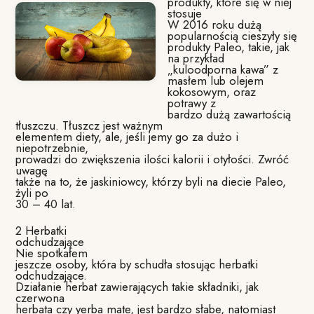
produkty, które się w niej
stosuje
W 2016 roku dużą
popularnością cieszyły się
produkty Paleo, takie, jak
na przykład
„kuloodporna kawa” z
masłem lub olejem
kokosowym, oraz
potrawy z
bardzo dużą zawartością
tłuszczu. Tłuszcz jest ważnym
elementem diety, ale, jeśli jemy go za dużo i
niepotrzebnie,
prowadzi do zwiększenia ilości kalorii i otyłości. Zwróć
uwagę
także na to, że jaskiniowcy, którzy byli na diecie Paleo,
żyli po
30 – 40 lat.
2 Herbatki
odchudzające
Nie spotkałem
jeszcze osoby, która by schudła stosując herbatki
odchudzające.
Działanie herbat zawierających takie składniki, jak
czerwona
herbata czy yerba mate, jest bardzo słabe, natomiast