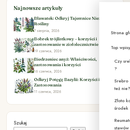
Najnowsze artykuły
Bławatek: Odkryj Tajemnice Niezwykłej
Rośliny
7 sierpnia, 2026
Strona g
Bobrek trójlistkowy – korzyści i
zastosowanie w ziołolecznictwie
Top wpis
19 czerwca, 2026
Biedrzeniec anyż: Właściwości,
Czy sre
zastosowania i korzyści
?
16 czerwca, 2026
Odkryj Potęgę Bazylii: Korzyści i
Srebro 
Zastosowania
też nie
11 czerwca, 2026
Złoto k
środek
Reumat
Szukaj
stawów 