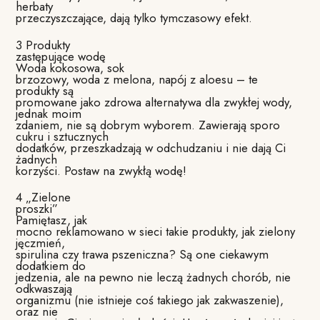
herbaty
przeczyszczające, dają tylko tymczasowy efekt.
3 Produkty
zastępujące wodę
Woda kokosowa, sok
brzozowy, woda z melona, napój z aloesu – te
produkty są
promowane jako zdrowa alternatywa dla zwykłej wody,
jednak moim
zdaniem, nie są dobrym wyborem. Zawierają sporo
cukru i sztucznych
dodatków, przeszkadzają w odchudzaniu i nie dają Ci
żadnych
korzyści. Postaw na zwykłą wodę!
4 „Zielone
proszki”
Pamiętasz, jak
mocno reklamowano w sieci takie produkty, jak zielony
jęczmień,
spirulina czy trawa pszeniczna? Są one ciekawym
dodatkiem do
jedzenia, ale na pewno nie leczą żadnych chorób, nie
odkwaszają
organizmu (nie istnieje coś takiego jak zakwaszenie),
oraz nie