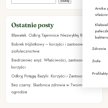
Szukaj
Arnika 
właściw
Ostatnie posty
Klebsie
pałeczk
Bławatek: Odkryj Tajemnice Niezwykłej Rośliny
bakteri
Bobrek trójlistkowy – korzyści i zastosowanie w
Zdrowie
ziołolecznictwie
Biedrzeniec anyż: Właściwości, zastosowania i
Zioła
korzyści
Profilak
Odkryj Potęgę Bazylii: Korzyści i Zastosowania
Bez czarny: Skarbnica zdrowia w Twoim
ogrodzie