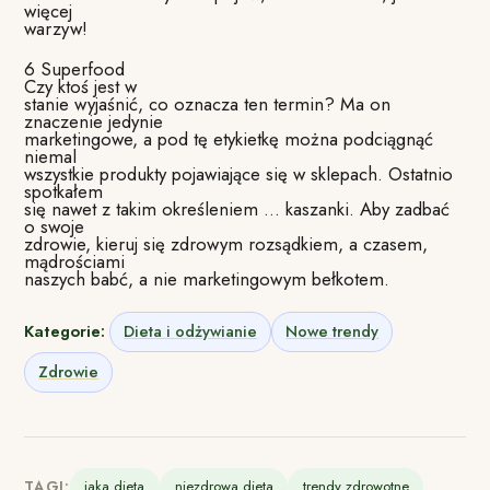
więcej
warzyw!
6 Superfood
Czy ktoś jest w
stanie wyjaśnić, co oznacza ten termin? Ma on
znaczenie jedynie
marketingowe, a pod tę etykietkę można podciągnąć
niemal
wszystkie produkty pojawiające się w sklepach. Ostatnio
spotkałem
się nawet z takim określeniem … kaszanki. Aby zadbać
o swoje
zdrowie, kieruj się zdrowym rozsądkiem, a czasem,
mądrościami
naszych babć, a nie marketingowym bełkotem.
Kategorie:
Dieta i odżywianie
Nowe trendy
Zdrowie
TAGI:
jaka dieta
niezdrowa dieta
trendy zdrowotne