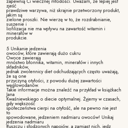
zapewnią Ci wiecznej młodości. Uważam, że lepiej jest
zjeść
prawdziwe warzywa, niż skrajnie przetworzony produkt,
jakim są
zielone proszki. Nie wierzę w to, że rozdrabnianie,
suszenie i
liofilizacja nie ma wpływu na zawartość witamin i
minerałów w
produkcie.
5 Unikanie jedzenia
owoców, które zawierają dużo cukru
Owoce zawierają
mnóstwo błonnika, witamin, minerałów i innych
składników,
jednak zwolennicy diet odchudzających często uważają,
że są one
przyczyną otyłości, z powodu dużej zawartości
węglowodanów.
Takie informacje można znaleźć na przykład w książkach
Jana
Kwaśniewskiego o diecie optymalnej. Żyjemy w czasach,
gdy większość
społeczeństwa cierpi na otyłość, ale na pewno nie jest
to
spowodowane, jedzeniem nadmiaru owoców! Unikaj
jedzenia nadmiaru
tłuszczu i słodzonych napojów, a zamiast nich, jedz