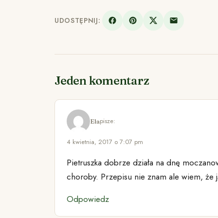
UDOSTĘPNIJ:
Jeden komentarz
pisze:
Ela
4 kwietnia, 2017 o 7:07 pm
Pietruszka dobrze działa na dnę moczanow
choroby. Przepisu nie znam ale wiem, że j
Odpowiedz