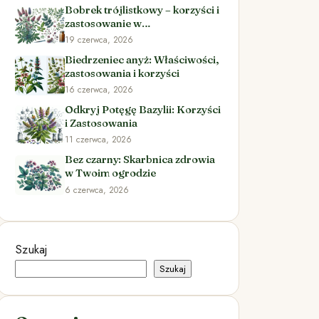
Bobrek trójlistkowy – korzyści i
zastosowanie w
ziołolecznictwie
19 czerwca, 2026
Biedrzeniec anyż: Właściwości,
zastosowania i korzyści
16 czerwca, 2026
Odkryj Potęgę Bazylii: Korzyści
i Zastosowania
11 czerwca, 2026
Bez czarny: Skarbnica zdrowia
w Twoim ogrodzie
6 czerwca, 2026
Szukaj
Szukaj