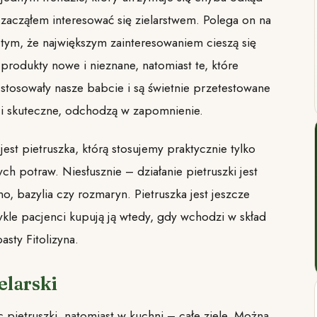
zacząłem interesować się zielarstwem. Polega on na
tym, że największym zainteresowaniem cieszą się
produkty nowe i nieznane, natomiast te, które
stosowały nasze babcie i są świetnie przetestowane
i skuteczne, odchodzą w zapomnienie.
est pietruszka, którą stosujemy praktycznie tylko
h potraw. Niesłusznie – działanie pietruszki jest
no, bazylia czy rozmaryn. Pietruszka jest jeszcze
ykle pacjenci kupują ją wtedy, gdy wchodzi w skład
asty Fitolizyna.
elarski
 pietruszki, natomiast w kuchni – całe ziele. Można