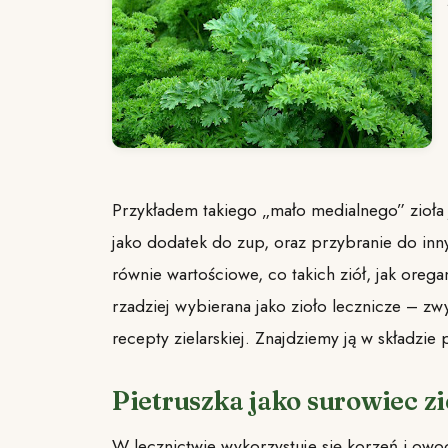
Przykładem takiego „mało medialnego” zioła j
jako dodatek do zup, oraz przybranie do innyc
równie wartościowe, co takich ziół, jak orega
rzadziej wybierana jako zioło lecznicze – zw
recepty zielarskiej. Znajdziemy ją w składzie p
Pietruszka jako surowiec zi
W lecznictwie wykorzystuje się korzeń i owoc