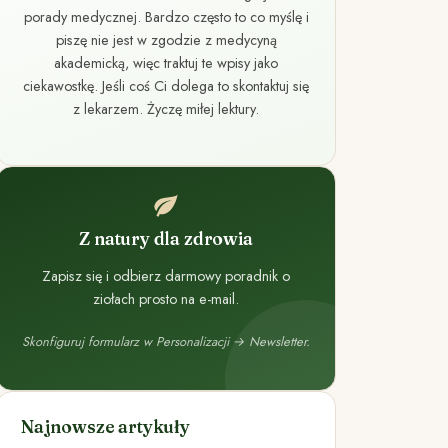
porady medycznej. Bardzo często to co myślę i
piszę nie jest w zgodzie z medycyną
akademicką, więc traktuj te wpisy jako
ciekawostkę. Jeśli coś Ci dolega to skontaktuj się
z lekarzem. Życzę miłej lektury.
Z natury dla zdrowia
Zapisz się i odbierz darmowy poradnik o
ziołach prosto na e-mail.
Skonfiguruj formularz w Personalizacji → Newsletter.
Najnowsze artykuły