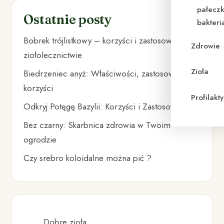
pałeczk
Ostatnie posty
bakteri
Bobrek trójlistkowy – korzyści i zastosowanie w
Zdrowie
ziołolecznictwie
Zioła
Biedrzeniec anyż: Właściwości, zastosowania i
korzyści
Profilak
Odkryj Potęgę Bazylii: Korzyści i Zastosowania
Bez czarny: Skarbnica zdrowia w Twoim
ogrodzie
Czy srebro koloidalne można pić ?
Dobre zioła