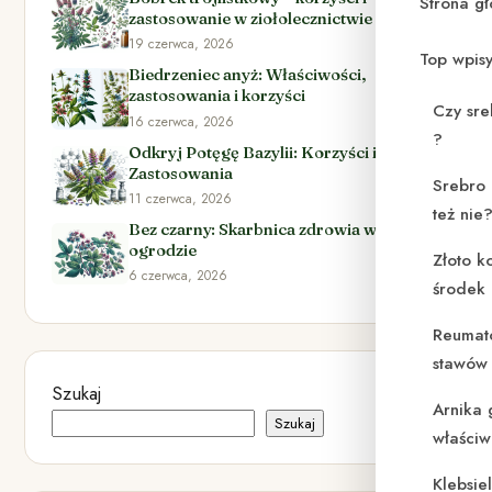
Strona g
zastosowanie w ziołolecznictwie
19 czerwca, 2026
Top wpis
Biedrzeniec anyż: Właściwości,
zastosowania i korzyści
Czy sre
16 czerwca, 2026
?
Odkryj Potęgę Bazylii: Korzyści i
Zastosowania
Srebro 
11 czerwca, 2026
też nie
Bez czarny: Skarbnica zdrowia w Twoim
ogrodzie
Złoto k
6 czerwca, 2026
środek
Reumat
stawów 
Szukaj
Arnika 
Szukaj
właściw
Klebsie