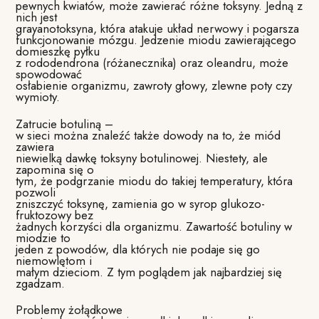
pewnych kwiatów, może zawierać różne toksyny. Jedną z
nich jest
grayanotoksyna, która atakuje układ nerwowy i pogarsza
funkcjonowanie mózgu. Jedzenie miodu zawierającego
domieszkę pyłku
z rododendrona (różanecznika) oraz oleandru, może
spowodować
osłabienie organizmu, zawroty głowy, zlewne poty czy
wymioty.
Zatrucie botuliną –
w sieci można znaleźć także dowody na to, że miód
zawiera
niewielką dawkę toksyny botulinowej. Niestety, ale
zapomina się o
tym, że podgrzanie miodu do takiej temperatury, która
pozwoli
zniszczyć toksynę, zamienia go w syrop glukozo-
fruktozowy bez
żadnych korzyści dla organizmu. Zawartość botuliny w
miodzie to
jeden z powodów, dla których nie podaje się go
niemowlętom i
małym dzieciom. Z tym poglądem jak najbardziej się
zgadzam.
Problemy żołądkowe