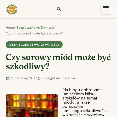
Home
/
Bezpieczeństwo Żywności
/
Czy surowy miód może być szkodliwy?
BEZPIECZEŃSTWO ŻYWNOŚCI
Czy surowy miód może być
szkodliwy?
26 stycznia, 2017
Knaja
3 min czytania
Na blogu dobre zioła
umieściłem kilka
artykułów na temat
miodu, a także
poruszałem
temat jego szkodliwości,
w kontekście wyrobów