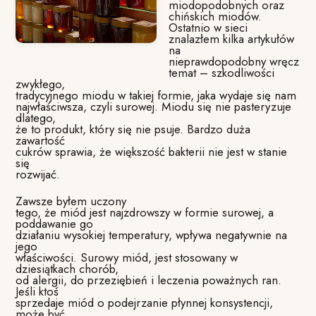
miodopodobnych oraz
chińskich miodów.
Ostatnio w sieci
znalazłem kilka artykułów
na
nieprawdopodobny wręcz
temat – szkodliwości
zwykłego,
tradycyjnego miodu w takiej formie, jaka wydaje się nam
najwłaściwsza, czyli surowej. Miodu się nie pasteryzuje
dlatego,
że to produkt, który się nie psuje. Bardzo duża
zawartość
cukrów sprawia, że większość bakterii nie jest w stanie
się
rozwijać.
Zawsze byłem uczony
tego, że miód jest najzdrowszy w formie surowej, a
poddawanie go
działaniu wysokiej temperatury, wpływa negatywnie na
jego
właściwości. Surowy miód, jest stosowany w
dziesiątkach chorób,
od alergii, do przeziębień i leczenia poważnych ran.
Jeśli ktoś
sprzedaje miód o podejrzanie płynnej konsystencji,
może być