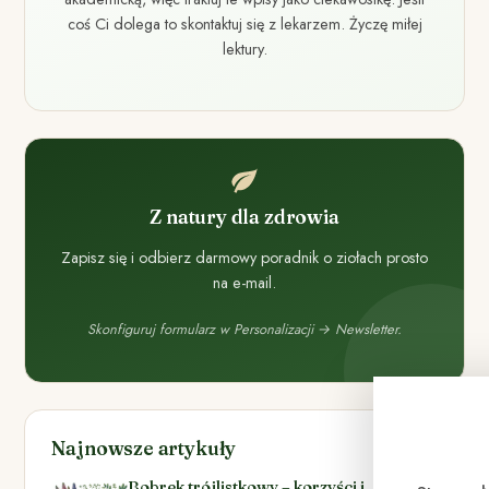
coś Ci dolega to skontaktuj się z lekarzem. Życzę miłej
lektury.
Z natury dla zdrowia
Zapisz się i odbierz darmowy poradnik o ziołach prosto
na e-mail.
Skonfiguruj formularz w Personalizacji → Newsletter.
Najnowsze artykuły
Bobrek trójlistkowy – korzyści i