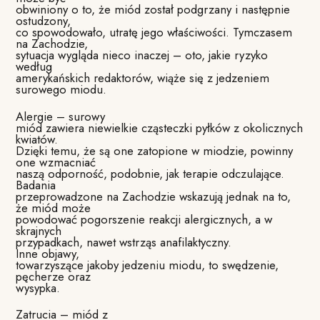
obwiniony o to, że miód został podgrzany i następnie
ostudzony,
co spowodowało, utratę jego właściwości. Tymczasem
na Zachodzie,
sytuacja wygląda nieco inaczej – oto, jakie ryzyko
według
amerykańskich redaktorów, wiąże się z jedzeniem
surowego miodu.
Alergie – surowy
miód zawiera niewielkie cząsteczki pyłków z okolicznych
kwiatów.
Dzięki temu, że są one zatopione w miodzie, powinny
one wzmacniać
naszą odporność, podobnie, jak terapie odczulające.
Badania
przeprowadzone na Zachodzie wskazują jednak na to,
że miód może
powodować pogorszenie reakcji alergicznych, a w
skrajnych
przypadkach, nawet wstrząs anafilaktyczny.
Inne objawy,
towarzyszące jakoby jedzeniu miodu, to swędzenie,
pęcherze oraz
wysypka.
Zatrucia – miód z