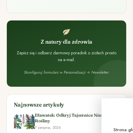
Z natury dla zdrowia
Zapisz się i odbierz darmowy poradnik o ziołach prosto
na e-mail.
Skonfiguruj formularz w Personalizacji → Newsletter.
Najnowsze artykuły
Bławatek: Odkryj Tajemnice Niezwykłej
Rośliny
7 sierpnia, 2026
Strona g