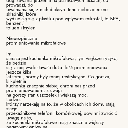
odgrzewania jedzenia na plastikowych tackach, co
prowadzi, do
uwalniania się z nich dioksyn. Inne niebezpieczne
składniki, które
wydzielają się z plastiku pod wpływem mikrofal, to BPA,
benzen,
toluen i ksylen.
Niebezpieczne
promieniowanie mikrofalowe
Im
starsza jest kuchenka mikrofalowa, tym większe ryzyko,
że będzie
się z niej wydostawała duża ilość promieniowania.
Jeszcze kilka
lat temu, normy były mniej restrykcyjne. Co gorsza,
kilkuletnia
kuchenka znacznie słabiej chroni nas przed
promieniowaniem, z uwagi
na gorszy stan uszczelek i większą moc.
Ludzie,
którzy narzekają na to, że w okolicach ich domu stają
stacje
przekaźnikowe telefonii komórkowej, powinni zwrócić
uwagę na to,
że kuchenki mikrofalowe mają znacznie większy
negatywny wpływ na