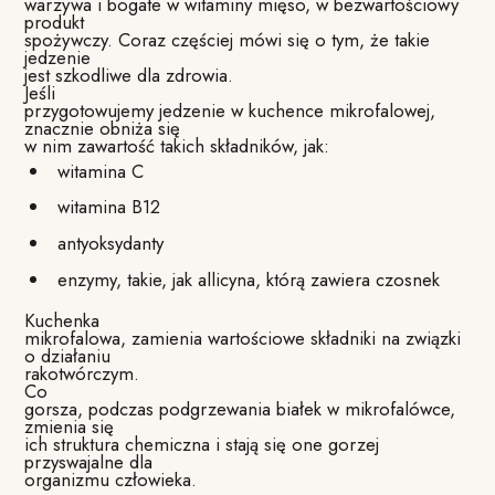
warzywa i bogate w witaminy mięso, w bezwartościowy
produkt
spożywczy. Coraz częściej mówi się o tym, że takie
jedzenie
jest szkodliwe dla zdrowia.
Jeśli
przygotowujemy jedzenie w kuchence mikrofalowej,
znacznie obniża się
w nim zawartość takich składników, jak:
witamina C
witamina B12
antyoksydanty
enzymy, takie, jak allicyna, którą zawiera czosnek
Kuchenka
mikrofalowa, zamienia wartościowe składniki na związki
o działaniu
rakotwórczym.
Co
gorsza, podczas podgrzewania białek w mikrofalówce,
zmienia się
ich struktura chemiczna i stają się one gorzej
przyswajalne dla
organizmu człowieka.