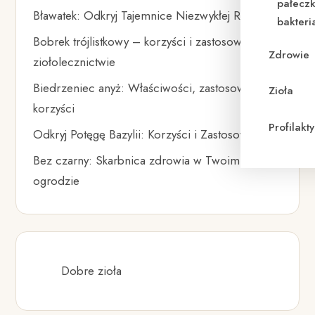
pałeczk
Bławatek: Odkryj Tajemnice Niezwykłej Rośliny
bakteri
Bobrek trójlistkowy – korzyści i zastosowanie w
Zdrowie
ziołolecznictwie
Biedrzeniec anyż: Właściwości, zastosowania i
Zioła
korzyści
Profilak
Odkryj Potęgę Bazylii: Korzyści i Zastosowania
Bez czarny: Skarbnica zdrowia w Twoim
ogrodzie
Dobre zioła