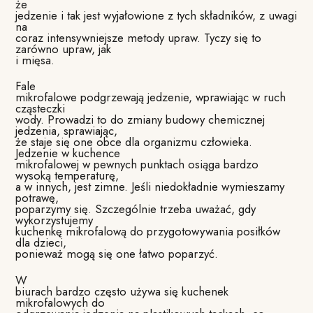
że
jedzenie i tak jest wyjałowione z tych składników, z uwagi
na
coraz intensywniejsze metody upraw. Tyczy się to
zarówno upraw, jak
i mięsa.
Fale
mikrofalowe podgrzewają jedzenie, wprawiając w ruch
cząsteczki
wody. Prowadzi to do zmiany budowy chemicznej
jedzenia, sprawiając,
że staje się one obce dla organizmu człowieka.
Jedzenie w kuchence
mikrofalowej w pewnych punktach osiąga bardzo
wysoką temperaturę,
a w innych, jest zimne. Jeśli niedokładnie wymieszamy
potrawę,
poparzymy się. Szczególnie trzeba uważać, gdy
wykorzystujemy
kuchenkę mikrofalową do przygotowywania posiłków
dla dzieci,
ponieważ mogą się one łatwo poparzyć.
W
biurach bardzo często używa się kuchenek
mikrofalowych do