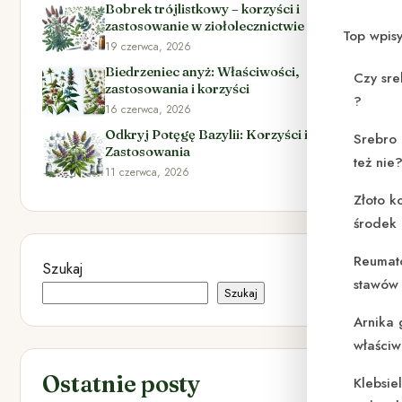
Bobrek trójlistkowy – korzyści i
zastosowanie w ziołolecznictwie
Top wpis
19 czerwca, 2026
Biedrzeniec anyż: Właściwości,
Czy sre
zastosowania i korzyści
?
16 czerwca, 2026
Odkryj Potęgę Bazylii: Korzyści i
Srebro 
Zastosowania
też nie
11 czerwca, 2026
Złoto k
środek
Reumat
Szukaj
stawów 
Szukaj
Arnika 
właściw
Ostatnie posty
Klebsie