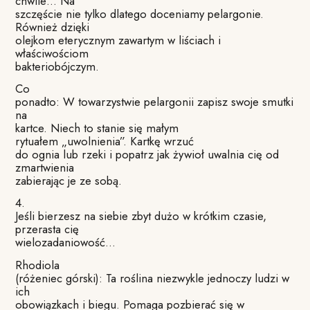
chwile… Na
szczęście nie tylko dlatego doceniamy pelargonie.
Również dzięki
olejkom eterycznym zawartym w liściach i
właściwościom
bakteriobójczym.
Co
ponadto: W towarzystwie pelargonii zapisz swoje smutki
na
kartce.
Niech to stanie się małym
rytuałem „uwolnienia”.
Kartkę wrzuć
do ognia lub rzeki i popatrz jak żywioł uwalnia cię od
zmartwienia
zabierając je ze sobą.
4.
Jeśli bierzesz na siebie zbyt dużo w krótkim czasie,
przerasta cię
wielozadaniowość…
Rhodiola
(różeniec górski): Ta roślina niezwykle jednoczy ludzi w
ich
obowiązkach i biegu. Pomaga pozbierać się w