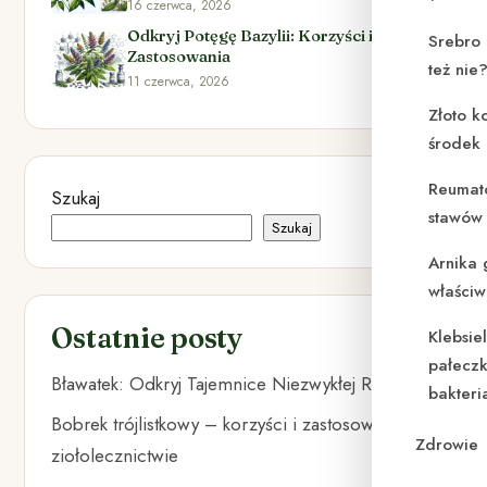
16 czerwca, 2026
Odkryj Potęgę Bazylii: Korzyści i
Srebro 
Zastosowania
też nie
11 czerwca, 2026
Złoto k
środek
Reumat
Szukaj
stawów 
Szukaj
Arnika 
właściw
Ostatnie posty
Klebsie
pałeczk
Bławatek: Odkryj Tajemnice Niezwykłej Rośliny
bakteri
Bobrek trójlistkowy – korzyści i zastosowanie w
Zdrowie
ziołolecznictwie