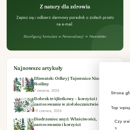
Z natury dla zdrowia
Zapisz się i odbierz darmowy poradnik o ziołach prosto
na e-mail.
Skonfiguruj formularz w Personalizacji → Newsletter.
Najnowsze artykuły
Bławatek: Odkryj Tajemnice Niezwykłej
Rośliny
7 sierpnia, 2026
Strona g
Bobrek trójlistkowy – korzyści i
zastosowanie w ziołolecznictwie
Top wpis
19 czerwca, 2026
Biedrzeniec anyż: Właściwości,
Czy sre
zastosowania i korzyści
?