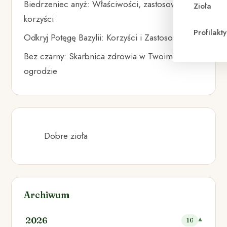
Biedrzeniec anyż: Właściwości, zastosowania i
Zioła
korzyści
Profilak
Odkryj Potęgę Bazylii: Korzyści i Zastosowania
Bez czarny: Skarbnica zdrowia w Twoim
ogrodzie
Dobre zioła
Archiwum
2026
16