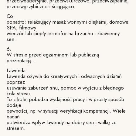
przeciwbakteryjnie, przeciwskurczowo, przeciwzapalnie,
przeciwgrzybiczno
i ściągająco.
Co
ponadto: relaksujący masaż wonnymi olejkami, domowe
SPA, filmowy
wieczór lub ciepły termofor na brzuchu i zbawienny
sen.
6.
W stresie przed egzaminem lub publiczną
prezentacją…
Lawenda:
Lawenda ożywia do kreatywnych i odważnych działań
poprzez
usuwanie zaburzeń snu, pomoc w wyjściu z błędnego
koła stresu.
To z kolei pobudza wydajność pracy i w prosty sposób
dodaje
pewności, np. w sytuacji weryfikacji kompetencji. Wiele
badań
potwierdza wpływ lawendy na dobry sen i walkę ze
stresem.