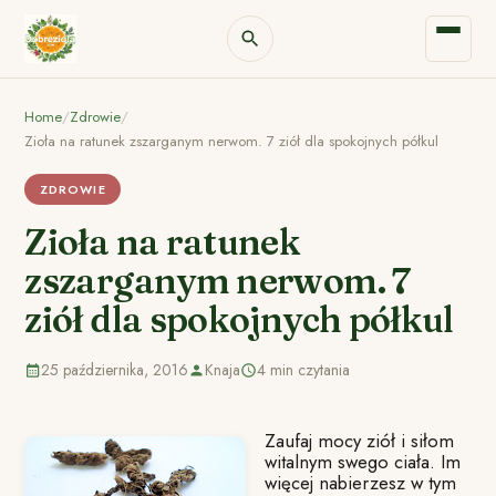
Home
/
Zdrowie
/
Zioła na ratunek zszarganym nerwom. 7 ziół dla spokojnych półkul
ZDROWIE
Zioła na ratunek
zszarganym nerwom. 7
ziół dla spokojnych półkul
25 października, 2016
Knaja
4 min czytania
Zaufaj mocy ziół i siłom
witalnym swego ciała. Im
więcej nabierzesz w tym