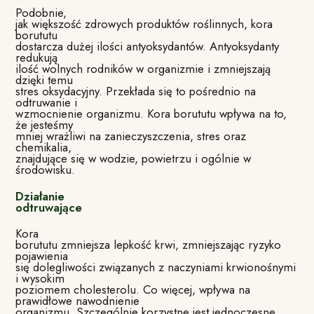
Podobnie,
jak większość zdrowych produktów roślinnych, kora
borututu
dostarcza dużej ilości antyoksydantów. Antyoksydanty
redukują
ilość wolnych rodników w organizmie i zmniejszają
dzięki temu
stres oksydacyjny. Przekłada się to pośrednio na
odtruwanie i
wzmocnienie organizmu. Kora borututu wpływa na to,
że jesteśmy
mniej wrażliwi na zanieczyszczenia, stres oraz
chemikalia,
znajdujące się w wodzie, powietrzu i ogólnie w
środowisku.
Działanie
odtruwające
Kora
borututu zmniejsza lepkość krwi, zmniejszając ryzyko
pojawienia
się dolegliwości związanych z naczyniami krwionośnymi
i wysokim
poziomem cholesterolu. Co więcej, wpływa na
prawidłowe nawodnienie
organizmu. Szczególnie korzystne jest jednoczesne