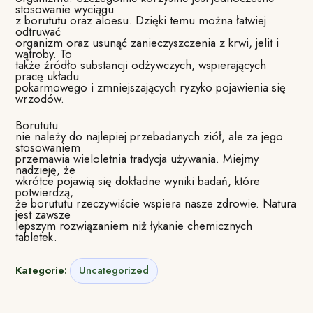
stosowanie wyciągu
z borututu oraz aloesu. Dzięki temu można łatwiej
odtruwać
organizm oraz usunąć zanieczyszczenia z krwi, jelit i
wątroby. To
także źródło substancji odżywczych, wspierających
pracę układu
pokarmowego i zmniejszających ryzyko pojawienia się
wrzodów.
Borututu
nie należy do najlepiej przebadanych ziół, ale za jego
stosowaniem
przemawia wieloletnia tradycja używania. Miejmy
nadzieję, że
wkrótce pojawią się dokładne wyniki badań, które
potwierdzą,
że borututu rzeczywiście wspiera nasze zdrowie. Natura
jest zawsze
lepszym rozwiązaniem niż łykanie chemicznych
tabletek.
Kategorie:
Uncategorized