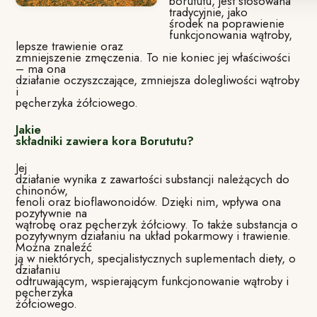
borututu, jest stosowana
tradycyjnie, jako
środek na poprawienie
funkcjonowania wątroby,
lepsze trawienie oraz
zmniejszenie zmęczenia. To nie koniec jej właściwości
– ma ona
działanie oczyszczające, zmniejsza dolegliwości wątroby
i
pęcherzyka żółciowego.
Jakie
składniki zawiera kora Borututu?
Jej
działanie wynika z zawartości substancji należących do
chinonów,
fenoli oraz bioflawonoidów. Dzięki nim, wpływa ona
pozytywnie na
wątrobę oraz pęcherzyk żółciowy. To także substancja o
pozytywnym działaniu na układ pokarmowy i trawienie.
Można znaleźć
ją w niektórych, specjalistycznych suplementach diety, o
działaniu
odtruwającym, wspierającym funkcjonowanie wątroby i
pęcherzyka
żółciowego.