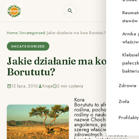
Reumat
stawów 
Home
/
Uncategorized
/
Jakie działanie ma kora Borututu?
Arnika 
właściw
UNCATEGORIZED
Klebsie
Jakie działanie ma kora
pałeczk
Borututu?
bakteri
Zdrowie
12 lipca, 2016
Knaja
2 min czytania
Kora
Zioła
Borututu to afrykańska
roślina, pochodząca z
rośliny o naukowej
Profilak
nazwie Chochlospermum
angolensis, posiadająca
szereg właściwości
zdrowotnych. Herbata z