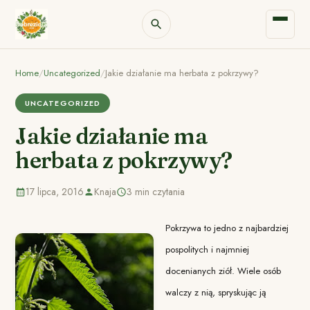
Home
/
Uncategorized
/
Jakie działanie ma herbata z pokrzywy?
UNCATEGORIZED
Jakie działanie ma
herbata z pokrzywy?
17 lipca, 2016
Knaja
3 min czytania
Pokrzywa to jedno z najbardziej
pospolitych i najmniej
docenianych ziół. Wiele osób
walczy z nią, spryskując ją