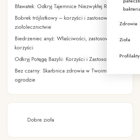
pałeczk
Bławatek: Odkryj Tajemnice Niezwykłej Rośliny
bakteri
Bobrek trójlistkowy – korzyści i zastosowanie w
Zdrowie
ziołolecznictwie
Biedrzeniec anyż: Właściwości, zastosowania i
Zioła
korzyści
Profilak
Odkryj Potęgę Bazylii: Korzyści i Zastosowania
Bez czarny: Skarbnica zdrowia w Twoim
ogrodzie
Dobre zioła