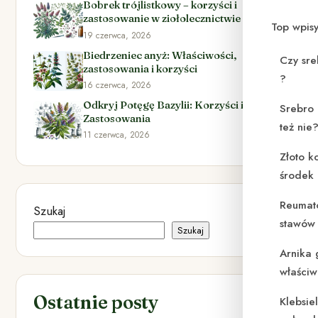
Bobrek trójlistkowy – korzyści i
zastosowanie w ziołolecznictwie
Top wpis
19 czerwca, 2026
Biedrzeniec anyż: Właściwości,
Czy sre
zastosowania i korzyści
?
16 czerwca, 2026
Odkryj Potęgę Bazylii: Korzyści i
Srebro 
Zastosowania
też nie
11 czerwca, 2026
Złoto k
środek
Reumat
Szukaj
stawów 
Szukaj
Arnika 
właściw
Ostatnie posty
Klebsie