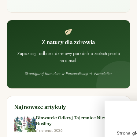
Z natury dla zdrowia
Zapisz się i odbierz darmowy poradnik o ziołach prosto
na e-mail.
Skonfiguruj formularz w Personalizacji → Newsletter.
Najnowsze artykuły
Bławatek: Odkryj Tajemnice Niezwykłej
Rośliny
7 sierpnia, 2026
Strona g