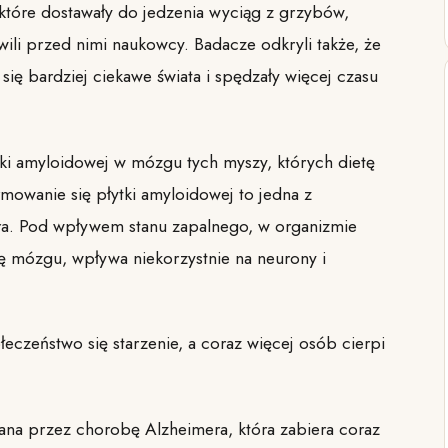
 które dostawały do jedzenia wyciąg z grzybów,
awili przed nimi naukowcy. Badacze odkryli także, że
się bardziej ciekawe świata i spędzały więcej czasu
tki amyloidowej w mózgu tych myszy, których dietę
owanie się płytki amyloidowej to jedna z
ra. Pod wpływem stanu zapalnego, w organizmie
kę mózgu, wpływa niekorzystnie na neurony i
czeństwo się starzenie, a coraz więcej osób cierpi
ana przez chorobę Alzheimera, która zabiera coraz