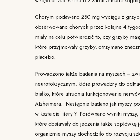
wzięło udział 30 osób z zaburzeniami kogni
Chorym podawano 250 mg wyciągu z grzybów 
obserwowano chorych przez kolejne 4 tygod
miały na celu potwierdzić to, czy grzyby ma
które przyjmowały grzyby, otrzymano znaczni
placebo.
Prowadzono także badania na myszach – zwie
neurotoksycznym, które prowadziły do odkład
białko, które utrudnia funkcjonowanie nerwó
Alzheimera.. Następnie badano jak myszy po
w kształcie litery Y. Porównano wyniki myszy
które dostawały do jedzenia także soplówkę 
organizmie myszy dochodziło do rozwoju szko