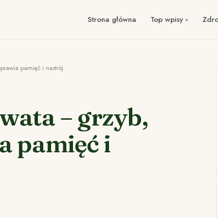
Strona główna
Top wpisy
Zdr
prawia pamięć i nastrój
wata – grzyb,
a pamięć i