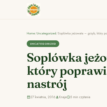
Home
/
Uncategorized
/
Soplówka jeżowata – grzyb, który po
UNCATEGORIZED
Soplówka jeżo
który poprawi
nastrój
27 kwietnia, 2016
Knaja
5 min czytania