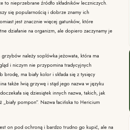
e to nieprzebrane źródło składników leczniczych.
eszy się popularnością i dobrze znamy ich
tomiast jest znacznie więcej gatunków, które
tne działanie na organizm, ale dopiero zaczynamy je
h grzybów należy soplówka jeżowata, która ma
ląd i niczym nie przypomina tradycyjnych
rodę, ma biały kolor i składa się z tysięcy
ina także lwią grzywę i stąd jego nazwa w języku
oczekała się dziesiątek innych nazwa, takich, jak
też „biały pompon”. Nazwa łacińska to Hericium
est on pod ochroną i bardzo trudno go kupić, ale na