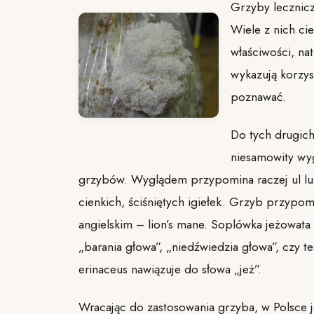
Grzyby lecznicz
Wiele z nich ci
właściwości, na
wykazują korzys
poznawać.
Do tych drugic
niesamowity wyg
grzybów. Wyglądem przypomina raczej ul lub b
cienkich, ściśniętych igiełek. Grzyb przypom
angielskim – lion’s mane. Soplówka jeżowata d
„barania głowa”, „niedźwiedzia głowa”, czy 
erinaceus nawiązuje do słowa „jeż”.
Wracając do zastosowania grzyba, w Polsce j