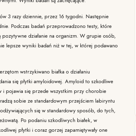
tywnymi. Wyniki badań są zachęcające:
3 razy dziennie, przez 16 tygodni. Następnie
nie. Podczas badań przeprowadzono testy, które
ją pozytywne działanie na organizm. W grupie osób,
e lepsze wyniki badań niż w tej, w której podawano
rzętom wstrzykiwano białka o działaniu
ania się płytki amyloidowej. Amyloid to szkodliwe
w i pojawia się przede wszystkim przy chorobie
radzą sobie ze standardowym przejściem labiryntu
, odżywiających się w standardowy sposób, do tych,
jeżowatą. Po podaniu szkodliwych białek, w
dliwej płytki i coraz gorzej zapamiętywały one