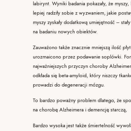
labirynt. Wyniki badania pokazały, że myszy,
lepiej radziły sobie z wyzwaniem, jakie post
myszy zyskały dodatkową umiejętność – stały 
na badaniu nowych obiektów.
Zauważono także znacznie mniejszą ilość pły
urozmaicono przez podawanie soplówki. Form
najważniejszych przyczyn choroby Alzheime
odkłada się beta-amyloid, który niszczy tkan
prowadzi do degeneracji mózgu.
To bardzo poważny problem dlatego, że społe
na chorobę Alzheimera i demencję starczą,
Bardzo wysoka jest także śmiertelność wywoł