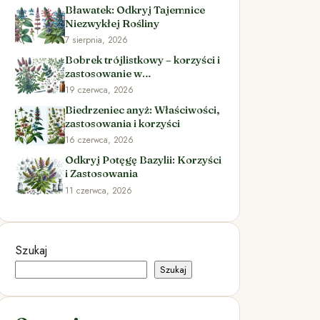
Bławatek: Odkryj Tajemnice
Niezwykłej Rośliny
7 sierpnia, 2026
Bobrek trójlistkowy – korzyści i
zastosowanie w
ziołolecznictwie
19 czerwca, 2026
Biedrzeniec anyż: Właściwości,
zastosowania i korzyści
16 czerwca, 2026
Odkryj Potęgę Bazylii: Korzyści
i Zastosowania
11 czerwca, 2026
Szukaj
Szukaj