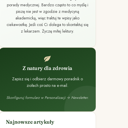
porady medycznej. Bardzo często to co myślę i
piszę nie jest w zgodzie z medycyną
akademicką, więc traktuj te wpisy jako
ciekawostkę. Jeśli coś Ci dolega to skontaktuj się
z lekarzem. Życzę miłej lektury.
Z natury dla zdrowia
Zapisz się i odbierz darmowy poradnik o
ziołach prosto na e-mail.
Skonfiguruj formularz w Personalizacji → Newsletter.
Najnowsze artykuły