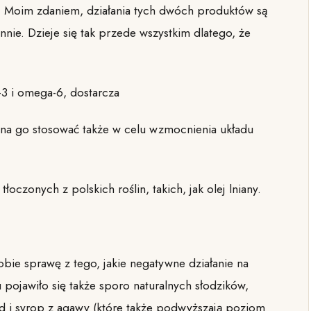
o. Moim zdaniem, działania tych dwóch produktów są
nnie. Dzieje się tak przede wszystkim dlatego, że
3 i omega-6, dostarcza
żna go stosować także w celu wzmocnienia układu
oczonych z polskich roślin, takich, jak olej lniany.
obie sprawę z tego, jakie negatywne działanie na
u pojawiło się także sporo naturalnych słodzików,
iód i syrop z agawy (które także podwyższają poziom