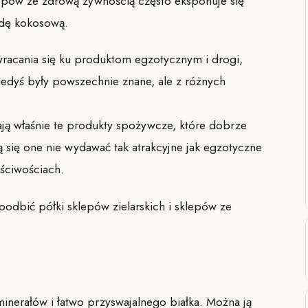
epów ze zdrową żywnością często eksponuje się
odę kokosową.
racania się ku produktom egzotycznym i drogi,
iedyś były powszechnie znane, ale z różnych
ają właśnie te produkty spożywcze, które dobrze
się one nie wydawać tak atrakcyjne jak egzotyczne
ściwościach.
odbić półki sklepów zielarskich i sklepów ze
inerałów i łatwo przyswajalnego białka. Można ją