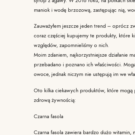
syrop z agawy. W 2016 roku, na półkach skl
maniok i wodę brzozową, zastępując nią, w
Zauważyłem jeszcze jeden trend – oprócz zw
coraz częściej kupujemy te produkty, które k
względów, zapomnieliśmy o nich.
Moim zdaniem, najkorzystniejsze działanie m
przebadano i poznano ich właściwości. Mogą 
owoce, jednak niczym nie ustępują im we wła
Oto kilka ciekawych produktów, które mogą p
zdrową żywnością:
Czarna fasola
Czarna fasola zawiera bardzo dużo witamin, m