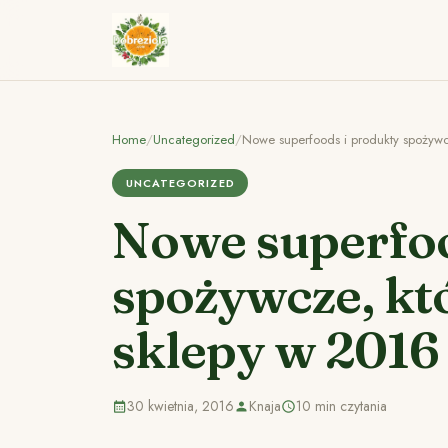
Home
/
Uncategorized
/
Nowe superfoods i produkty spożywc
UNCATEGORIZED
Nowe superfoo
spożywcze, kt
sklepy w 2016
30 kwietnia, 2016
Knaja
10 min czytania