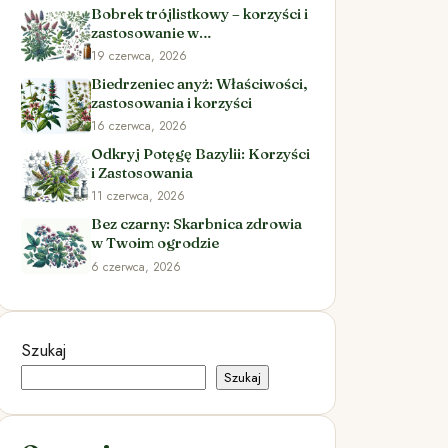
Bobrek trójlistkowy – korzyści i
zastosowanie w
ziołolecznictwie
19 czerwca, 2026
Biedrzeniec anyż: Właściwości,
zastosowania i korzyści
16 czerwca, 2026
Odkryj Potęgę Bazylii: Korzyści
i Zastosowania
11 czerwca, 2026
Bez czarny: Skarbnica zdrowia
w Twoim ogrodzie
6 czerwca, 2026
Szukaj
Szukaj