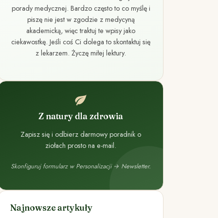
porady medycznej. Bardzo często to co myślę i
piszę nie jest w zgodzie z medycyną
akademicką, więc traktuj te wpisy jako
ciekawostkę. Jeśli coś Ci dolega to skontaktuj się
z lekarzem. Życzę miłej lektury.
Z natury dla zdrowia
Zapisz się i odbierz darmowy poradnik o
ziołach prosto na e-mail.
Skonfiguruj formularz w Personalizacji → Newsletter.
Najnowsze artykuły