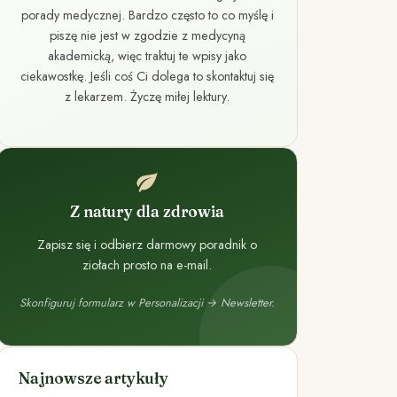
porady medycznej. Bardzo często to co myślę i
piszę nie jest w zgodzie z medycyną
akademicką, więc traktuj te wpisy jako
ciekawostkę. Jeśli coś Ci dolega to skontaktuj się
z lekarzem. Życzę miłej lektury.
Z natury dla zdrowia
Zapisz się i odbierz darmowy poradnik o
ziołach prosto na e-mail.
Skonfiguruj formularz w Personalizacji → Newsletter.
Najnowsze artykuły