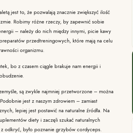
letą jest to, że pozwalają znacznie zwiększyć ilość
izmie. Robimy różne rzeczy, by zapewnić sobie
nergii – należy do nich między innymi, picie kawy
 preparatów przedtreningowych, które mają na celu
rawności organizmu.
tek, bo z czasem ciągle brakuje nam energii i
obudzenie.
rzemyśle, są zwykle najmniej przetworzone – można
. Podobnie jest z naszym zdrowiem – zamiast
nych, lepiej jest postawić na naturalne źródła. Na
uplementów diety i zaczęli szukać naturalnych
m z odkryć, było poznanie grzybów cordyceps.