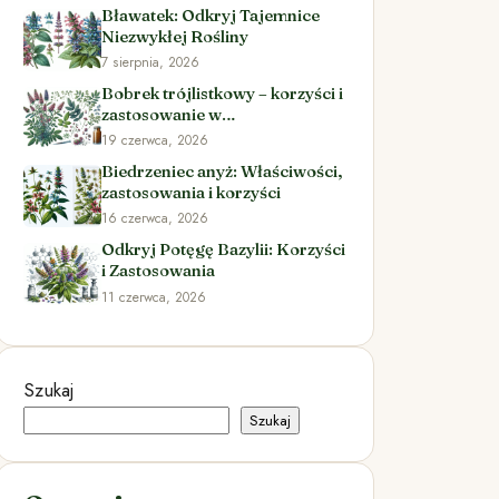
Bławatek: Odkryj Tajemnice
Niezwykłej Rośliny
7 sierpnia, 2026
Bobrek trójlistkowy – korzyści i
zastosowanie w
ziołolecznictwie
19 czerwca, 2026
Biedrzeniec anyż: Właściwości,
zastosowania i korzyści
16 czerwca, 2026
Odkryj Potęgę Bazylii: Korzyści
i Zastosowania
11 czerwca, 2026
Szukaj
Szukaj