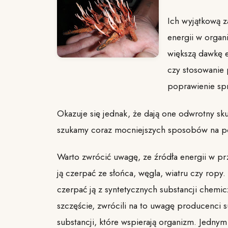
Ich wyjątkową za
energii w organ
większą dawkę e
czy stosowanie
poprawienie sp
Okazuje się jednak, że dają one odwrotny sku
szukamy coraz mocniejszych sposobów na p
Warto zwrócić uwagę, ze źródła energii w p
ją czerpać ze słońca, węgla, wiatru czy ropy
czerpać ją z syntetycznych substancji chemicz
szczęście, zwrócili na to uwagę producenci s
substancji, które wspierają organizm. Jedny