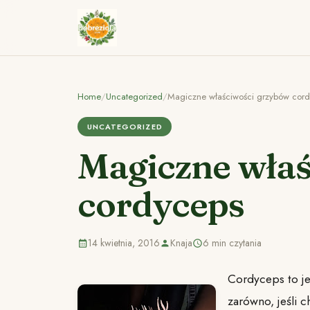
Home
/
Uncategorized
/
Magiczne właściwości grzybów cor
UNCATEGORIZED
Magiczne właś
cordyceps
14 kwietnia, 2016
Knaja
6 min czytania
Cordyceps to je
zarówno, jeśli c