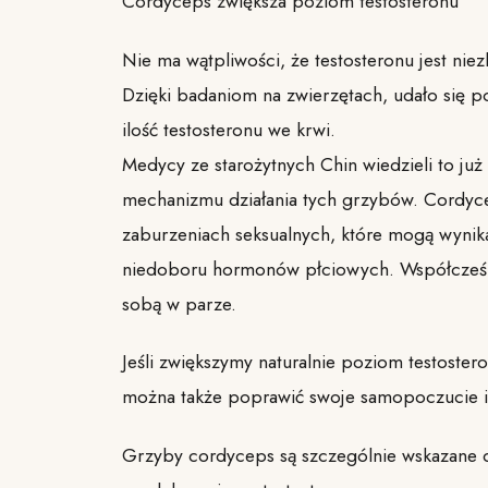
Cordyceps zwiększa poziom testosteronu
Nie ma wątpliwości, że testosteronu jest ni
Dzięki badaniom na zwierzętach, udało się 
ilość testosteronu we krwi.
Medycy ze starożytnych Chin wiedzieli to ju
mechanizmu działania tych grzybów. Cordycep
zaburzeniach seksualnych, które mogą wynikać 
niedoboru hormonów płciowych. Współcześni 
sobą w parze.
Jeśli zwiększymy naturalnie poziom testoster
można także poprawić swoje samopoczucie i
Grzyby cordyceps są szczególnie wskazane d