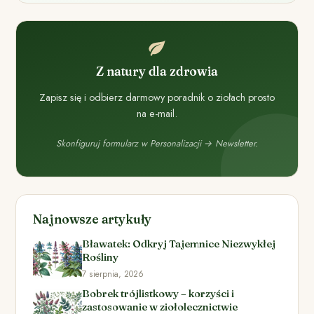
Z natury dla zdrowia
Zapisz się i odbierz darmowy poradnik o ziołach prosto
na e-mail.
Skonfiguruj formularz w Personalizacji → Newsletter.
Najnowsze artykuły
Bławatek: Odkryj Tajemnice Niezwykłej
Rośliny
7 sierpnia, 2026
Bobrek trójlistkowy – korzyści i
zastosowanie w ziołolecznictwie