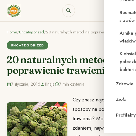
Reumat
stawów 
Home
/
Uncategorized
/
20 naturalnych metod na poprawienie trawienia
Arnika 
właściw
UNCATEGORIZED
Klebsie
20 naturalnych metod na
pałeczk
poprawienie trawienia
bakteri
Zdrowie
7 stycznia, 2016
Knaja
7 min czytania
Czy znasz najciekawsze
Zioła
sposoby na poprawienie
Profilak
trawienia? Moim
zdaniem, najważniejsze z