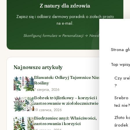
Z natury dla zdrowia
Zapisz się i odbierz darmowy poradnik o ziołach prosto
na e-mail.
Skonfiguruj formularz w Personalizacji → Newsletter.
Strona g
Top wpis
Najnowsze artykuły
Bławatek: Odkryj Tajemnice Niezwykłej
Czy sre
Rośliny
?
7 sierpnia, 2026
Srebro 
Bobrek trójlistkowy – korzyści i
zastosowanie w ziołolecznictwie
też nie
19 czerwca, 2026
Złoto k
Biedrzeniec anyż: Właściwości,
zastosowania i korzyści
środek