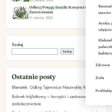
16 czerwca, 2026
Reumat
Odkryj Potęgę Bazylii: Korzyści i
Zastosowania
stawów 
11 czerwca, 2026
Arnika 
właściw
Klebsie
Szukaj
pałeczk
Szukaj
bakteri
Zdrowie
Ostatnie posty
Zioła
Bławatek: Odkryj Tajemnice Niezwykłej Rośliny
Profilak
Bobrek trójlistkowy – korzyści i zastosowanie w
ziołolecznictwie