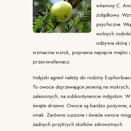
witaminy C. Am
żołądkowy. Wzm
psychiczne. Wsp
wolnych rodnik
odżywia skórę i
wzmacnia wzrok, poprawia napięcie mięśni i 
przeciwutleniacz.
Indyjski agrest należy do rodziny Euphorbiac
To owoce dojrzewające jesienią na mokrych,
zalesionych, na subkontynencie indyjskim. W 
święte drzewo. Owoce są bardzo pożywne, 
smak. Zarówno suszone i świeże owoce mog
żadnych przykrych skutków zdrowotnych.