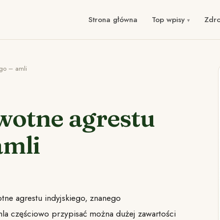
Strona główna
Top wpisy
Zdr
ego – amli
wotne agrestu
amli
tne agrestu indyjskiego, znanego
mla częściowo przypisać można dużej zawartości