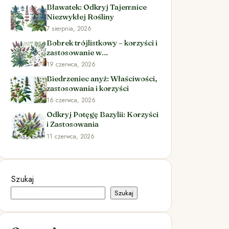
Bławatek: Odkryj Tajemnice
Niezwykłej Rośliny
7 sierpnia, 2026
Bobrek trójlistkowy – korzyści i
zastosowanie w
ziołolecznictwie
19 czerwca, 2026
Biedrzeniec anyż: Właściwości,
zastosowania i korzyści
16 czerwca, 2026
Odkryj Potęgę Bazylii: Korzyści
i Zastosowania
11 czerwca, 2026
Szukaj
Szukaj