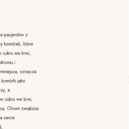
la pacjentów z
py komórek, które
m cukru we krwi,
drowiu i
zmniejsza, oznacza
 komórki jako
szy, a
w cukru we krwi,
ycę. Chrom zwiększa
na serce
L.