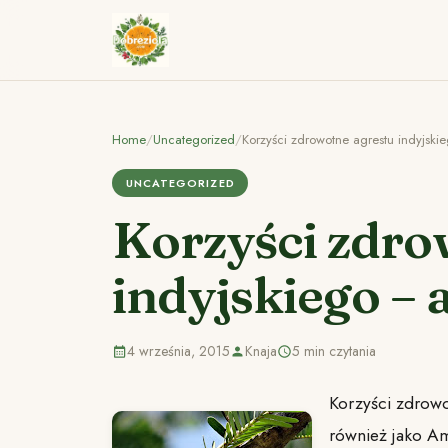
Home
/
Uncategorized
/
Korzyści zdrowotne agrestu indyjski
UNCATEGORIZED
Korzyści zdro
indyjskiego – 
4 września, 2015
Knaja
5 min czytania
Korzyści zdrowo
również jako A