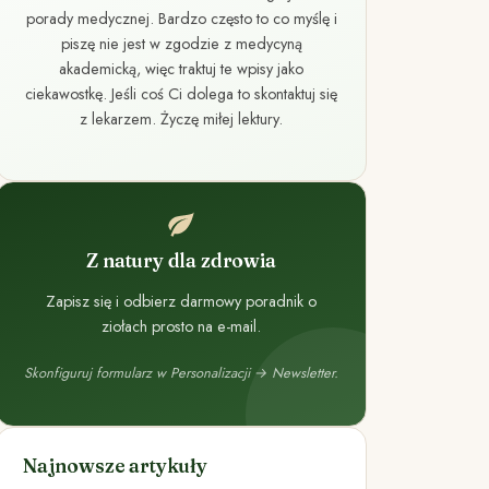
porady medycznej. Bardzo często to co myślę i
piszę nie jest w zgodzie z medycyną
akademicką, więc traktuj te wpisy jako
ciekawostkę. Jeśli coś Ci dolega to skontaktuj się
z lekarzem. Życzę miłej lektury.
Z natury dla zdrowia
Zapisz się i odbierz darmowy poradnik o
ziołach prosto na e-mail.
Skonfiguruj formularz w Personalizacji → Newsletter.
Najnowsze artykuły