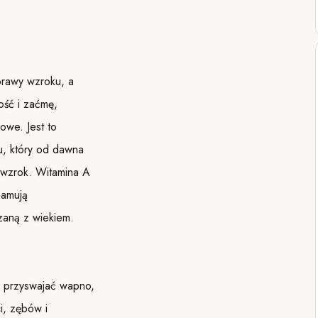
prawy wzroku, a
ość i zaćmę,
owe. Jest to
, który od dawna
 wzrok. Witamina A
hamują
zaną z wiekiem.
a przyswajać wapno,
i, zębów i