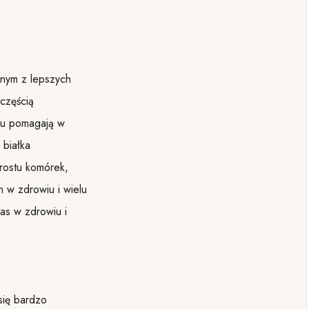
dnym z lepszych
częścią
mu pomagają w
 białka
zrostu komórek,
 w zdrowiu i wielu
as w zdrowiu i
się bardzo