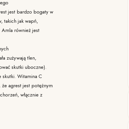
tego
rest jest bardzo bogaty w
, takich jak wapń,
. Amla również jest
nych
ła zużywają tlen,
ować skutki uboczne).
e skutki. Witamina C
 że agrest jest potężnym
chorzeń, włącznie z