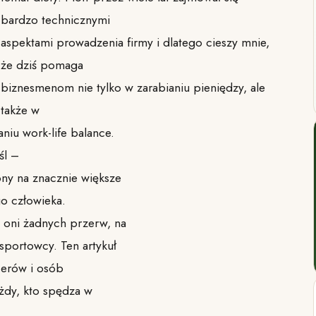
bardzo technicznymi
aspektami prowadzenia firmy i dlatego cieszy mnie,
że dziś pomaga
biznesmenom nie tylko w zarabianiu pieniędzy, ale
także w
iu work-life balance.
śl –
ony na znacznie większe
go człowieka.
 oni żadnych przerw, na
portowcy. Ten artykuł
cerów i osób
ażdy, kto spędza w