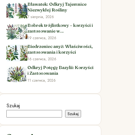
Bławatek: Odkryj Tajemnice
Niezwykłej Rośliny
7 sierpnia, 2026
Bobrek trójlistkowy – korzyści i
zastosowanie w
ziołolecznictwie
19 czerwca, 2026
Biedrzeniec anyż: Właściwości,
zastosowania i korzyści
16 czerwca, 2026
Odkryj Potęgę Bazylii: Korzyści
i Zastosowania
11 czerwca, 2026
Szukaj
Szukaj