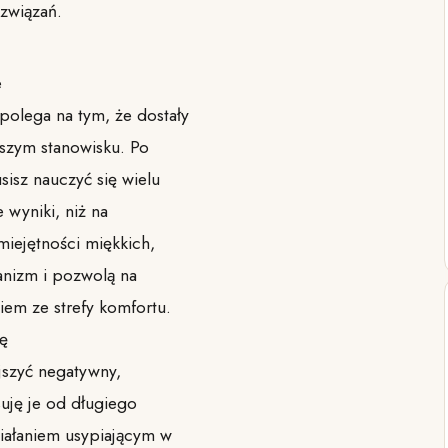
związań.
e
olega na tym, że dostały
ższym stanowisku. Po
isz nauczyć się wielu
 wyniki, niż na
iejętności miękkich,
anizm i pozwolą na
em ze strefy komfortu.
ę
jszyć negatywny,
suję je od długiego
ziałaniem usypiającym w