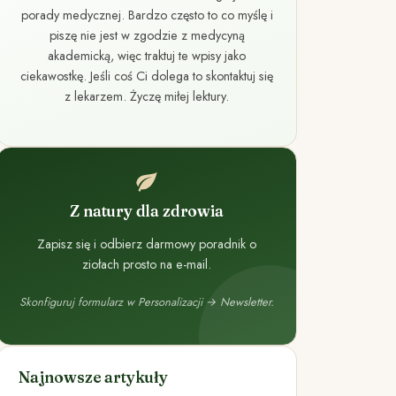
porady medycznej. Bardzo często to co myślę i
piszę nie jest w zgodzie z medycyną
akademicką, więc traktuj te wpisy jako
ciekawostkę. Jeśli coś Ci dolega to skontaktuj się
z lekarzem. Życzę miłej lektury.
Z natury dla zdrowia
Zapisz się i odbierz darmowy poradnik o
ziołach prosto na e-mail.
Skonfiguruj formularz w Personalizacji → Newsletter.
Najnowsze artykuły