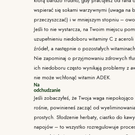
którą bardzo trudno, gdy pracujesz od rana 
wspierać się sokami warzywnymi (uwaga na 
przeczyszczać) i w mniejszym stopniu – ow
Jeśli to nie wystarcza, na Twoim miejscu po
uzupełnieniu niedoboru witaminy C z aceroli 
źródeł, a następnie o pozostałych witaminach
Nie zapominaj o przyjmowaniu zdrowych tłus
ich niedoboru często wynikają problemy z a
nie może wchłonąć witamin ADEK.
Na
odchudzanie
Jeśli zobaczyłeś, że Twoja waga niepokojąco
rośnie, powinieneś zacząć od wyeliminowan
prostych. Słodzenie herbaty, ciastko do kawy,
napojów – to wszystko rozregulowuje proces 