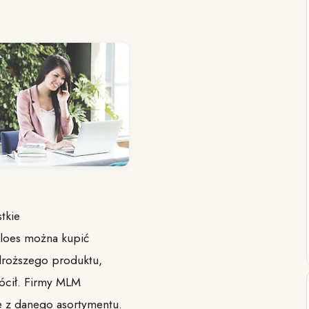
tkie
aloes można kupić
jdroższego produktu,
ócił. Firmy MLM
e z danego asortymentu.