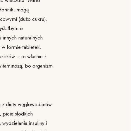
do wieczora. Warto
błonnik, mogą
ocowymi (dużo cukru).
myślałbym o
i innych naturalnych
 w formie tabletek.
zczów – to właśnie z
witaminozą, bo organizm
ia z diety węglowodanów
 picie słodkich
wydzielania insuliny i