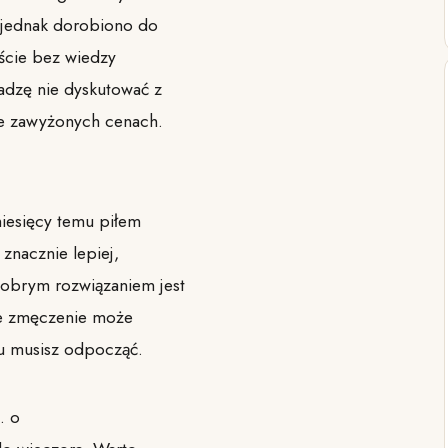
e, jednak dorobiono do
ście bez wiedzy
adzę nie dyskutować z
ie zawyżonych cenach.
iesięcy temu piłem
 znacznie lepiej,
Dobrym rozwiązaniem jest
lne zmęczenie może
tu musisz odpocząć.
… o