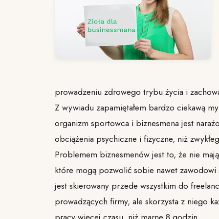
prowadzeniu zdrowego trybu życia i zachowan
Z wywiadu zapamiętałem bardzo ciekawą my
organizm sportowca i biznesmena jest naraż
obciążenia psychiczne i fizyczne, niż zwykłe
Problemem biznesmenów jest to, że nie mają
które mogą pozwolić sobie nawet zawodowi s
jest skierowany przede wszystkim do freelan
prowadzących firmy, ale skorzysta z niego k
pracy więcej czasu, niż marne 8 godzin.