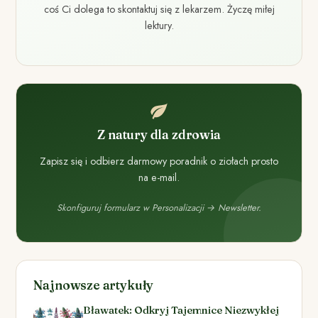
coś Ci dolega to skontaktuj się z lekarzem. Życzę miłej
lektury.
Z natury dla zdrowia
Zapisz się i odbierz darmowy poradnik o ziołach prosto
na e-mail.
Skonfiguruj formularz w Personalizacji → Newsletter.
Najnowsze artykuły
Bławatek: Odkryj Tajemnice Niezwykłej