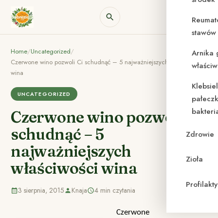
Reumat
stawów 
Home
/
Uncategorized
/
Arnika 
Czerwone wino pozwoli Ci schudnąć – 5 najważniejszych właściwości
właściw
wina
Klebsie
UNCATEGORIZED
pałeczk
bakteri
Czerwone wino pozwoli Ci
schudnąć – 5
Zdrowie
najważniejszych
Zioła
właściwości wina
Profilak
3 sierpnia, 2015
Knaja
4 min czytania
Czerwone