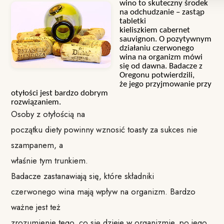
wino to skuteczny środek
na odchudzanie – zastąp
tabletki
kieliszkiem cabernet
sauvignon. O pozytywnym
działaniu czerwonego
wina na organizm mówi
się od dawna. Badacze z
Oregonu potwierdzili,
że jego przyjmowanie przy
otyłości jest bardzo dobrym
rozwiązaniem.
Osoby z otyłością na
początku diety powinny wznosić toasty za sukces nie
szampanem, a
właśnie tym trunkiem.
Badacze zastanawiają się, które składniki
czerwonego wina mają wpływ na organizm. Bardzo
ważne jest też
zrozumienie tego, co się dzieje w organizmie, po jego