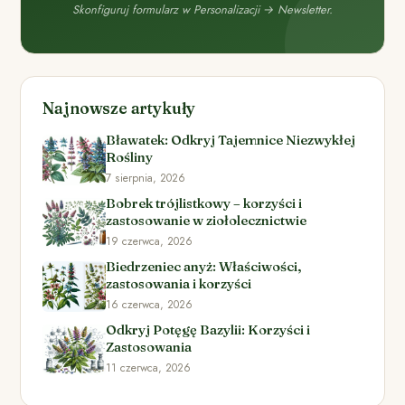
Skonfiguruj formularz w Personalizacji → Newsletter.
Najnowsze artykuły
Bławatek: Odkryj Tajemnice Niezwykłej
Rośliny
7 sierpnia, 2026
Bobrek trójlistkowy – korzyści i
zastosowanie w ziołolecznictwie
19 czerwca, 2026
Biedrzeniec anyż: Właściwości,
zastosowania i korzyści
16 czerwca, 2026
Odkryj Potęgę Bazylii: Korzyści i
Zastosowania
11 czerwca, 2026