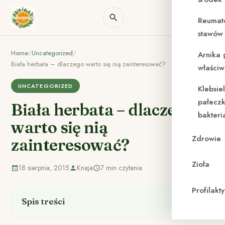
Reumat
stawów 
Home
/
Uncategorized
/
Arnika 
Biała herbata – dlaczego warto się nią zainteresować?
właściw
UNCATEGORIZED
Klebsie
pałeczk
Biała herbata – dlaczego
bakteri
warto się nią
Zdrowie
zainteresować?
Zioła
18 sierpnia, 2015
Knaja
7 min czytania
Profilak
Spis treści