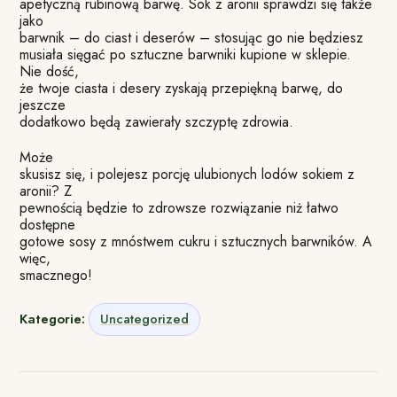
apetyczną rubinową barwę. Sok z aronii sprawdzi się także
jako
barwnik – do ciast i deserów – stosując go nie będziesz
musiała sięgać po sztuczne barwniki kupione w sklepie.
Nie dość,
że twoje ciasta i desery zyskają przepiękną barwę, do
jeszcze
dodatkowo będą zawierały szczyptę zdrowia.
Może
skusisz się, i polejesz porcję ulubionych lodów sokiem z
aronii? Z
pewnością będzie to zdrowsze rozwiązanie niż łatwo
dostępne
gotowe sosy z mnóstwem cukru i sztucznych barwników. A
więc,
smacznego!
Kategorie:
Uncategorized