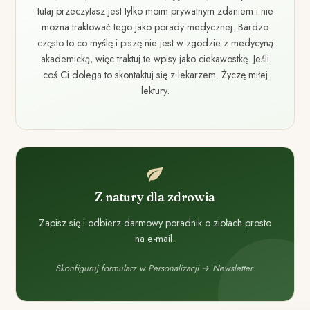
tutaj przeczytasz jest tylko moim prywatnym zdaniem i nie
można traktować tego jako porady medycznej. Bardzo
często to co myślę i piszę nie jest w zgodzie z medycyną
akademicką, więc traktuj te wpisy jako ciekawostkę. Jeśli
coś Ci dolega to skontaktuj się z lekarzem. Życzę miłej
lektury.
Z natury dla zdrowia
Zapisz się i odbierz darmowy poradnik o ziołach prosto
na e-mail.
Skonfiguruj formularz w Personalizacji → Newsletter.