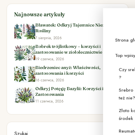
Najnowsze artykuły
Bławatek: Odkryj Tajemnice Niezwykłej
Rośliny
7 sierpnia, 2026
Strona g
Bobrek trójlistkowy – korzyści i
zastosowanie w ziołolecznictwie
Top wpis
19 czerwca, 2026
Biedrzeniec anyż: Właściwości,
Czy sre
zastosowania i korzyści
?
16 czerwca, 2026
Odkryj Potęgę Bazylii: Korzyści i
Srebro 
Zastosowania
też nie
11 czerwca, 2026
Złoto k
środek
Reumat
Szukaj