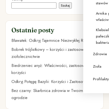
stawów 
Szukaj
Arnika 
właściw
Ostatnie posty
Klebsie
pałeczk
Bławatek: Odkryj Tajemnice Niezwykłej Rośliny
bakteri
Bobrek trójlistkowy – korzyści i zastosowanie w
Zdrowie
ziołolecznictwie
Biedrzeniec anyż: Właściwości, zastosowania i
Zioła
korzyści
Profilak
Odkryj Potęgę Bazylii: Korzyści i Zastosowania
Bez czarny: Skarbnica zdrowia w Twoim
ogrodzie