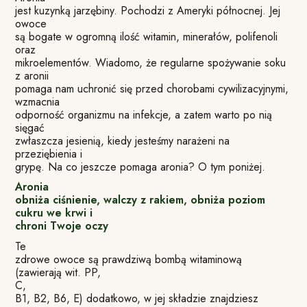
jest kuzynką jarzębiny. Pochodzi z Ameryki północnej. Jej
owoce
są bogate w ogromną ilość witamin, minerałów, polifenoli
oraz
mikroelementów. Wiadomo, że regularne spożywanie soku
z aronii
pomaga nam uchronić się przed chorobami cywilizacyjnymi,
wzmacnia
odporność organizmu na infekcje, a zatem warto po nią
sięgać
zwłaszcza jesienią, kiedy jesteśmy narażeni na
przeziębienia i
grypę. Na co jeszcze pomaga aronia? O tym poniżej.
Aronia
obniża ciśnienie, walczy z rakiem, obniża poziom
cukru we krwi i
chroni Twoje oczy
Te
zdrowe owoce są prawdziwą bombą witaminową
(zawierają wit. PP,
C,
B1, B2, B6, E) dodatkowo, w jej składzie znajdziesz