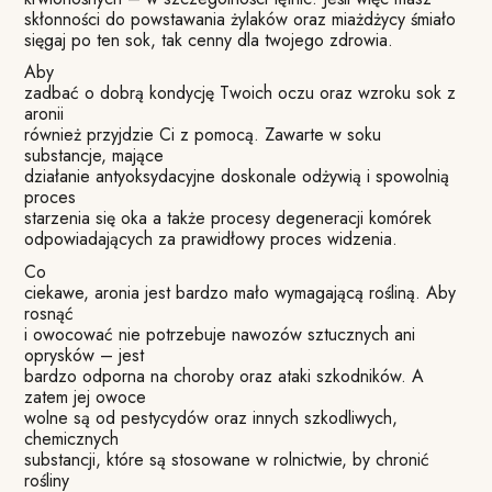
skłonności do powstawania żylaków oraz miażdżycy śmiało
sięgaj po ten sok, tak cenny dla twojego zdrowia.
Aby
zadbać o dobrą kondycję Twoich oczu oraz wzroku sok z
aronii
również przyjdzie Ci z pomocą. Zawarte w soku
substancje, mające
działanie antyoksydacyjne doskonale odżywią i spowolnią
proces
starzenia się oka a także procesy degeneracji komórek
odpowiadających za prawidłowy proces widzenia.
Co
ciekawe, aronia jest bardzo mało wymagającą rośliną. Aby
rosnąć
i owocować nie potrzebuje nawozów sztucznych ani
oprysków – jest
bardzo odporna na choroby oraz ataki szkodników. A
zatem jej owoce
wolne są od pestycydów oraz innych szkodliwych,
chemicznych
substancji, które są stosowane w rolnictwie, by chronić
rośliny