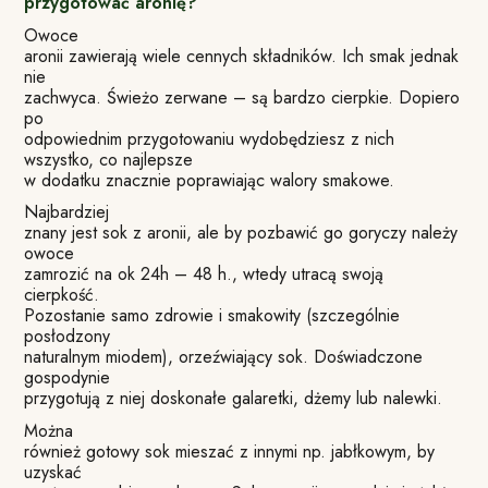
przygotować aronię?
Owoce
aronii zawierają wiele cennych składników. Ich smak jednak
nie
zachwyca. Świeżo zerwane – są bardzo cierpkie. Dopiero
po
odpowiednim przygotowaniu wydobędziesz z nich
wszystko, co najlepsze
w dodatku znacznie poprawiając walory smakowe.
Najbardziej
znany jest sok z aronii, ale by pozbawić go goryczy należy
owoce
zamrozić na ok 24h – 48 h., wtedy utracą swoją
cierpkość.
Pozostanie samo zdrowie i smakowity (szczególnie
posłodzony
naturalnym miodem), orzeźwiający sok. Doświadczone
gospodynie
przygotują z niej doskonałe galaretki, dżemy lub nalewki.
Można
również gotowy sok mieszać z innymi np. jabłkowym, by
uzyskać