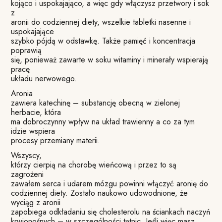
kojąco i uspokajająco, a więc gdy włączysz przetwory i sok
z
aronii do codziennej diety, wszelkie tabletki nasenne i
uspokajające
szybko pójdą w odstawkę. Także pamięć i koncentracja
poprawią
się, ponieważ zawarte w soku witaminy i minerały wspierają
pracę
układu nerwowego.
Aronia
zawiera katechinę – substancję obecną w zielonej
herbacie, która
ma dobroczynny wpływ na układ trawienny a co za tym
idzie wspiera
procesy przemiany materii.
Wszyscy,
którzy cierpią na chorobę wieńcową i przez to są
zagrożeni
zawałem serca i udarem mózgu powinni włączyć aronię do
codziennej diety. Zostało naukowo udowodnione, że
wyciąg z aronii
zapobiega odkładaniu się cholesterolu na ściankach naczyń
krwionośnych – w szczególności tętnic. Jeśli więc masz