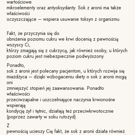
wartościowe
mikroelementy oraz antyoksydanty. Sok z aronii ma także
właściwości
oczyszczające – wspiera usuwanie toksyn z organizmu.
Fakt, że przyczynia się do
obniżenia poziomu cukru we krwi docenią z pewnością
wszyscy Ci,
którzy zmagają się z cukrzycą, jak również osoby, u których
poziom cukru jest niebezpiecznie podwyższony.
Ponadto,
sok z aronii jest polecany pacjentom, u których rozwija się
miażdżyca – dzięki wzbogaceniu diety o sok z aronii mogą
oni
zmniejszyć stopień jej zaawansowania. Ponadto
właściwości
przeciwzapalne i uszczelniające naczynia krwionośne
wspierają
kondycję żył i tętnic, działają też przeciwkrwotocznie
(poprzez zawarty w soku rutozyd).
Z
pewnością ucieszy Cię fakt, że sok z aronii działa również