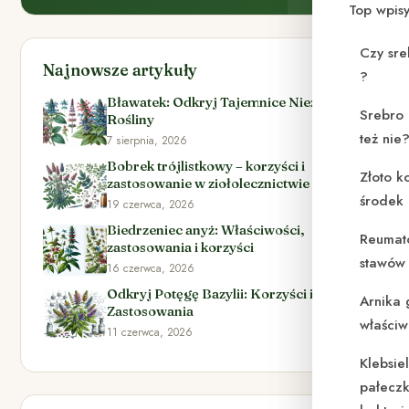
Top wpis
Czy sre
Najnowsze artykuły
?
Bławatek: Odkryj Tajemnice Niezwykłej
Srebro 
Rośliny
też nie
7 sierpnia, 2026
Bobrek trójlistkowy – korzyści i
Złoto k
zastosowanie w ziołolecznictwie
środek
19 czerwca, 2026
Biedrzeniec anyż: Właściwości,
Reumat
zastosowania i korzyści
stawów 
16 czerwca, 2026
Odkryj Potęgę Bazylii: Korzyści i
Arnika 
Zastosowania
właściw
11 czerwca, 2026
Klebsie
pałeczk