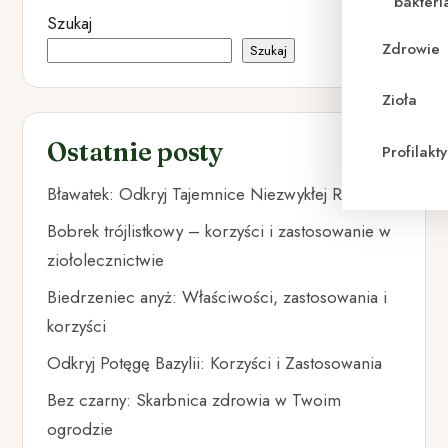
bakteri
Szukaj
Zdrowie
Szukaj
Zioła
Ostatnie posty
Profilak
Bławatek: Odkryj Tajemnice Niezwykłej Rośliny
Bobrek trójlistkowy – korzyści i zastosowanie w
ziołolecznictwie
Biedrzeniec anyż: Właściwości, zastosowania i
korzyści
Odkryj Potęgę Bazylii: Korzyści i Zastosowania
Bez czarny: Skarbnica zdrowia w Twoim
ogrodzie