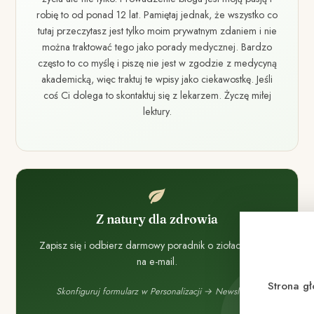
robię to od ponad 12 lat. Pamiętaj jednak, że wszystko co
tutaj przeczytasz jest tylko moim prywatnym zdaniem i nie
można traktować tego jako porady medycznej. Bardzo
często to co myślę i piszę nie jest w zgodzie z medycyną
akademicką, więc traktuj te wpisy jako ciekawostkę. Jeśli
coś Ci dolega to skontaktuj się z lekarzem. Życzę miłej
lektury.
Z natury dla zdrowia
Zapisz się i odbierz darmowy poradnik o ziołach prosto
na e-mail.
Strona g
Skonfiguruj formularz w Personalizacji → Newsletter.