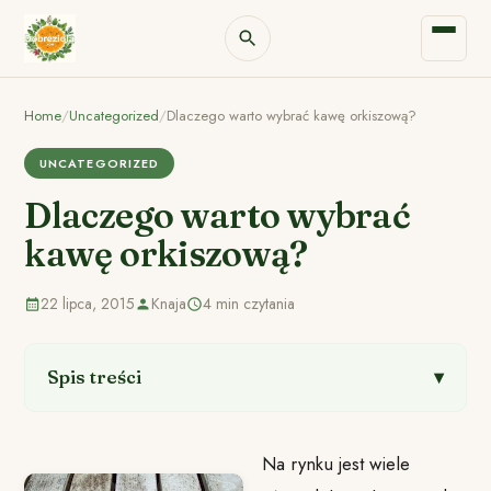
Home
/
Uncategorized
/
Dlaczego warto wybrać kawę orkiszową?
UNCATEGORIZED
Dlaczego warto wybrać
kawę orkiszową?
22 lipca, 2015
Knaja
4 min czytania
Spis treści
Na rynku jest wiele