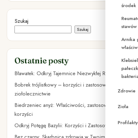
środek
Reumat
Szukaj
stawów 
Szukaj
Arnika 
właściw
Ostatnie posty
Klebsie
pałeczk
Bławatek: Odkryj Tajemnice Niezwykłej Rośliny
bakteri
Bobrek trójlistkowy – korzyści i zastosowanie w
Zdrowie
ziołolecznictwie
Biedrzeniec anyż: Właściwości, zastosowania i
Zioła
korzyści
Profilak
Odkryj Potęgę Bazylii: Korzyści i Zastosowania
Bez czarny: Skarbnica zdrowia w Twoim