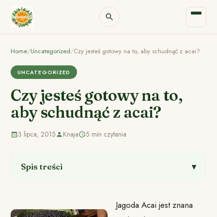
Home
/
Uncategorized
/
Czy jesteś gotowy na to, aby schudnąć z acai?
UNCATEGORIZED
Czy jesteś gotowy na to,
aby schudnąć z acai?
3 lipca, 2015
Knaja
5 min czytania
Spis treści
Jagoda Acai jest znana