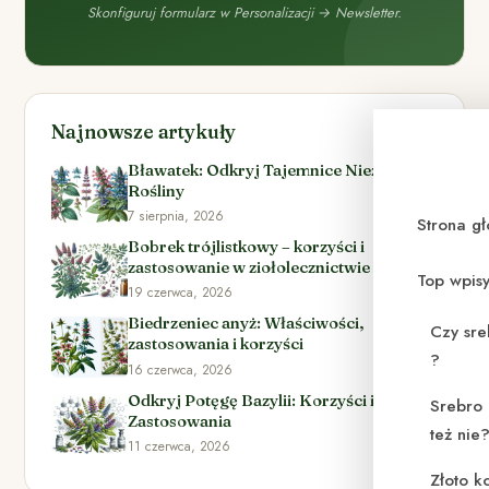
Skonfiguruj formularz w Personalizacji → Newsletter.
Najnowsze artykuły
Bławatek: Odkryj Tajemnice Niezwykłej
Rośliny
7 sierpnia, 2026
Strona g
Bobrek trójlistkowy – korzyści i
zastosowanie w ziołolecznictwie
Top wpis
19 czerwca, 2026
Biedrzeniec anyż: Właściwości,
Czy sre
zastosowania i korzyści
?
16 czerwca, 2026
Odkryj Potęgę Bazylii: Korzyści i
Srebro 
Zastosowania
też nie
11 czerwca, 2026
Złoto k