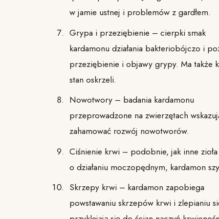
w jamie ustnej i problemów z gardłem.
Grypa i przeziębienie – cierpki smak
kardamonu działania bakteriobójczo i po
przeziębienie i objawy grypy. Ma także k
stan oskrzeli.
Nowotwory – badania kardamonu
przeprowadzone na zwierzętach wskazują
zahamować rozwój nowotworów.
Ciśnienie krwi – podobnie, jak inne zioła
o działaniu moczopędnym, kardamon szyb
Skrzepy krwi – kardamon zapobiega
powstawaniu skrzepów krwi i zlepianiu się
przyklejają się do ścian naczyń krwionoś