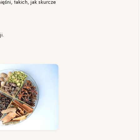
śni, takich, jak skurcze
i.