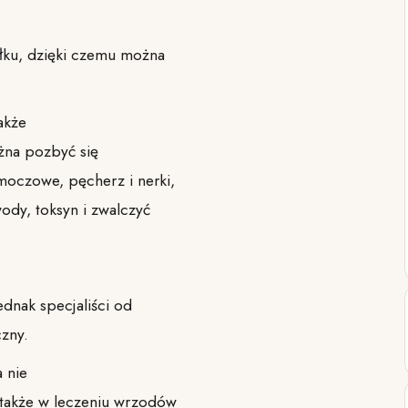
łku, dzięki czemu można
akże
żna pozbyć się
moczowe, pęcherz i nerki,
ody, toksyn i zwalczyć
dnak specjaliści od
zny.
 nie
 także w leczeniu wrzodów