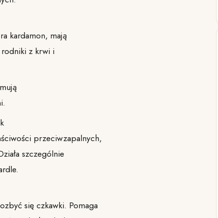
iera kardamon, mają
rodniki z krwi i
amują
i.
k
aściwości przeciwzapalnych,
Działa szczególnie
ardle.
pozbyć się czkawki. Pomaga