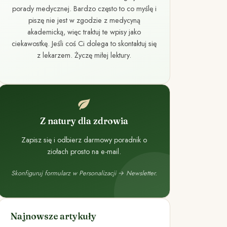
porady medycznej. Bardzo często to co myślę i
piszę nie jest w zgodzie z medycyną
akademicką, więc traktuj te wpisy jako
ciekawostkę. Jeśli coś Ci dolega to skontaktuj się
z lekarzem. Życzę miłej lektury.
Z natury dla zdrowia
Zapisz się i odbierz darmowy poradnik o
ziołach prosto na e-mail.
Skonfiguruj formularz w Personalizacji → Newsletter.
Najnowsze artykuły