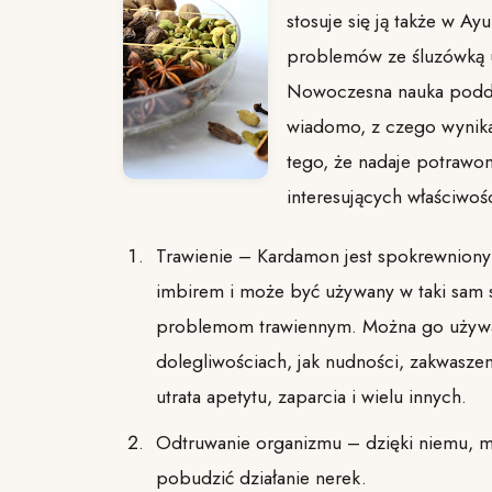
stosuje się ją także w A
problemów ze śluzówką u
Nowoczesna nauka podda
wiadomo, z czego wynika
tego, że nadaje potraw
interesujących właściwoś
Trawienie – Kardamon jest spokrewniony
imbirem i może być używany w taki sam 
problemom trawiennym. Można go używa
dolegliwościach, jak nudności, zakwasze
utrata apetytu, zaparcia i wielu innych.
Odtruwanie organizmu – dzięki niemu, 
pobudzić działanie nerek.