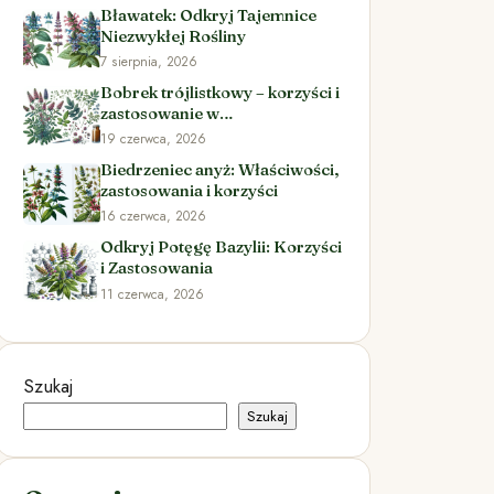
Bławatek: Odkryj Tajemnice
Niezwykłej Rośliny
7 sierpnia, 2026
Bobrek trójlistkowy – korzyści i
zastosowanie w
ziołolecznictwie
19 czerwca, 2026
Biedrzeniec anyż: Właściwości,
zastosowania i korzyści
16 czerwca, 2026
Odkryj Potęgę Bazylii: Korzyści
i Zastosowania
11 czerwca, 2026
Szukaj
Szukaj