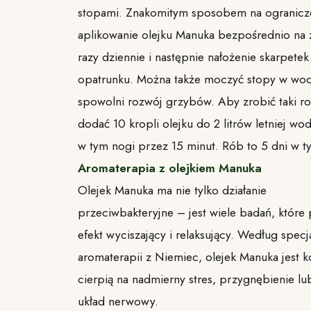
stopami. Znakomitym sposobem na ograniczen
aplikowanie olejku Manuka bezpośrednio na
razy dziennie i następnie nałożenie skarpetek
opatrunku. Można także moczyć stopy w wod
spowolni rozwój grzybów. Aby zrobić taki r
dodać 10 kropli olejku do 2 litrów letniej wo
w tym nogi przez 15 minut. Rób to 5 dni w t
Aromaterapia z olejkiem Manuka
Olejek Manuka ma nie tylko działanie
przeciwbakteryjne – jest wiele badań, które 
efekt wyciszający i relaksujący. Według specj
aromaterapii z Niemiec, olejek Manuka jest k
cierpią na nadmierny stres, przygnębienie l
układ nerwowy.