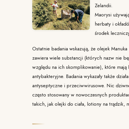
Zelandii.
Maorysi używają 
herbaty i okład
środek lecznic
Ostatnie badania wskazują, że olejek Manuka
zawiera wiele substancji (których nazw nie b
względu na ich skomplikowanie), które mają b
antybakteryjne. Badania wykazały także dział
antyseptyczne i przeciwwirusowe. Nic dziwne
często stosowany w nowoczesnych produktac
takich, jak olejki do ciała, lotiony na trądzik