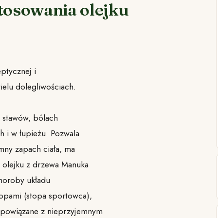
stosowania olejku
ptycznej i
elu dolegliwościach.
i stawów, bólach
h i w łupieżu. Pozwala
emny zapach ciała, ma
a olejku z drzewa Manuka
choroby układu
opami (stopa sportowca),
 powiązane z nieprzyjemnym