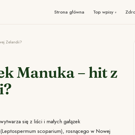
Strona główna
Top wpisy
Zdr
wej Zelandii?
jek Manuka – hit z
i?
ytwarza się z liści i małych gałązek
 (Leptospermum scoparium), rosnącego w Nowej