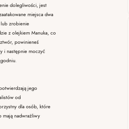
ie dolegliwości, jest
 zaatakowane miejsca dwa
 lub zrobienie
zie z olejkiem Manuka, co
oztwór, powinieneś
dy i następnie moczyć
ygodniu.
potwierdzają jego
alistów od
orzystny dla osób, które
ub mają nadwrażliwy