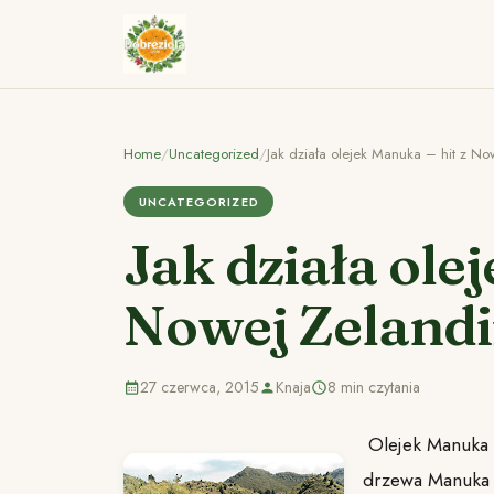
Home
/
Uncategorized
/
Jak działa olejek Manuka – hit z No
UNCATEGORIZED
Jak działa ole
Nowej Zelandi
27 czerwca, 2015
Knaja
8 min czytania
Olejek Manuka w
drzewa Manuka