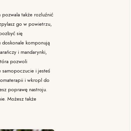
 pozwala także rozluźnić
zpylasz go w powietrzu,
 pozbyć się
ku doskonale komponują
arańczy i mandarynki,
tóra pozwoli
 samopoczucie i jesteś
omaterapii i wkropl do
jesz poprawę nastroju.
ie. Możesz także