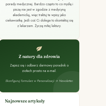
porady medycznej. Bardzo często to co myślę i
piszę nie jest w zgodzie z medycyną
akademicką, więc traktuj te wpisy jako
ciekawostkę. Jeśli coś Ci dolega to skontaktuj się
z lekarzem. Życzę miłej lektury.
Z natury dla zdrowia
Zapisz się i odbierz darmowy poradnik o
ziołach prosto na e-mail.
Skonfiguruj formularz w Personalizacji → Newsletter.
Najnowsze artykuły