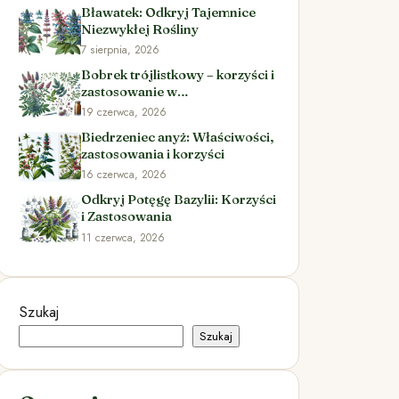
Bławatek: Odkryj Tajemnice
Niezwykłej Rośliny
7 sierpnia, 2026
Bobrek trójlistkowy – korzyści i
zastosowanie w
ziołolecznictwie
19 czerwca, 2026
Biedrzeniec anyż: Właściwości,
zastosowania i korzyści
16 czerwca, 2026
Odkryj Potęgę Bazylii: Korzyści
i Zastosowania
11 czerwca, 2026
Szukaj
Szukaj