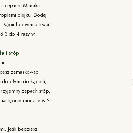
m olejkiem Manuka.
roplami olejku. Dodaj
. Kąpiel powinna trwać
d 3 do 4 razy w
a i stóp
nie
chcesz zamaskować
 do płynu do kąpieli,
przyjemny zapach stóp,
 następnie mocz je w 2
i. Jeśli będziesz