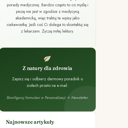
porady medycznej. Bardzo często to co myślę i
piszę nie jest w zgodzie z medycyną
akademicką, więc traktuj te wpisy jako
ciekawostkę. Jeśli coś Ci dolega to skontaktuj się
z lekarzem. Życzę miłej lektury.
Z natury dla zdrowia
Zapisz się i odbierz darmowy poradnik o
ziołach prosto na e-mail.
Skonfiguruj formularz w Personalizacji → Newsletter.
Najnowsze artykuły