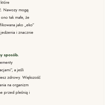
 które
ość. Nawozy mogą
 ono tak małe, że
fikowana jako „eko”
 jedzenia i znacznie
ny sposób.
lementy
jami”, a jeśli
ziesz zdrowy. Większość
ania na organizm
ne przed pleśnią i