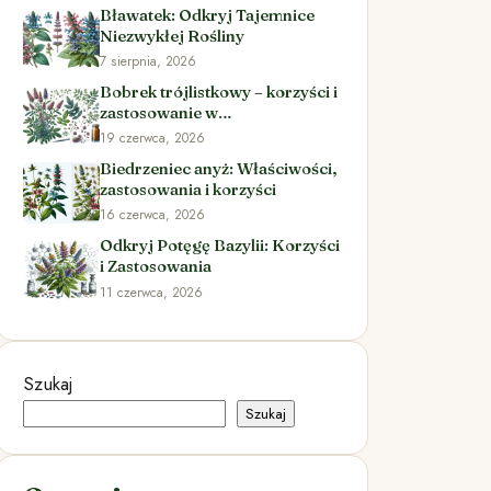
Bławatek: Odkryj Tajemnice
Niezwykłej Rośliny
7 sierpnia, 2026
Bobrek trójlistkowy – korzyści i
zastosowanie w
ziołolecznictwie
19 czerwca, 2026
Biedrzeniec anyż: Właściwości,
zastosowania i korzyści
16 czerwca, 2026
Odkryj Potęgę Bazylii: Korzyści
i Zastosowania
11 czerwca, 2026
Szukaj
Szukaj