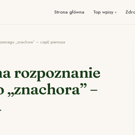
Strona główna
Top wpisy
Zdr
zesnego „znachora” – część pierwsza
a rozpoznanie
 „znachora” –
a