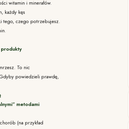
ści witamin i minerałów.
m, każdy kęs
i tego, czego potrzebujesz.
in.
h produkty
mrzesz. To nic
 Gdyby powiedzieli prawdę,
ę
ralnymi” metodami
chorób (na przykład