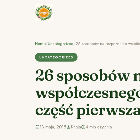
Home
/
Uncategorized
/
26 sposobów na rozpoznanie współc
UNCATEGORIZED
26 sposobów n
współczesnego
część pierwsz
13 maja, 2015
Knaja
4 min czytania