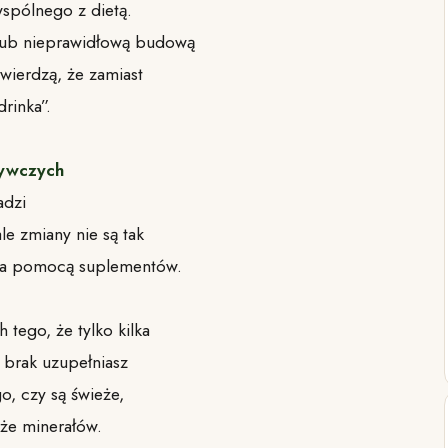
wspólnego z dietą.
lub nieprawidłową budową
wierdzą, że zamiast
rinka”.
żywczych
adzi
e zmiany nie są tak
 za pomocą suplementów.
 tego, że tylko kilka
h brak uzupełniasz
o, czy są świeże,
kże minerałów.