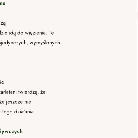
 na
dzą
ie idą do więzienia. Te
pojedynczych, wymyślonych
do
rlatani twierdzą, że
że jeszcze nie
tego działania.
dżywczych