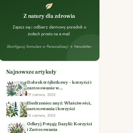
Z natury dla zdrowia
Zapisz się i odbierz darmowy poradnik o
ziołach prosto na e-mail.
Skonfiguruj formularz w Personalizacji → Newsletter.
Najnowsze artykuły
Bobrek trójlistkowy – korzyści i
zastosowanie w
ziołolecznictwie
19 czerwca, 2026
Biedrzeniec anyż: Właściwości,
zastosowania i korzyści
16 czerwca, 2026
Odkryj Potęgę Bazylii: Korzyści
i Zastosowania