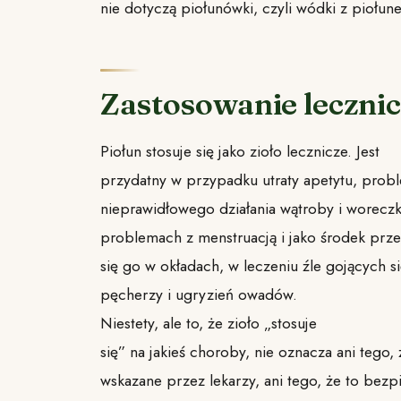
nie dotyczą piołunówki, czyli wódki z piołun
Zastosowanie lecznic
Piołun stosuje się jako zioło lecznicze. Jest
przydatny w przypadku utraty apetytu, prob
nieprawidłowego działania wątroby i worecz
problemach z menstruacją i jako środek prz
się go w okładach, w leczeniu źle gojących s
pęcherzy i ugryzień owadów.
Niestety, ale to, że zioło „stosuje
się” na jakieś choroby, nie oznacza ani tego, ż
wskazane przez lekarzy, ani tego, że to bezp