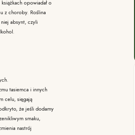
 książkach opowiadał o
mu z choroby. Roślina
niej absynt, czyli
lkohol.
ych.
zmu tasiemca i innych
m celu, sięgają
dkryto, że jeśli dodamy
rzenikliwym smaku,
mienia nastrój