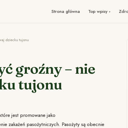
Strona główna
Top wpisy
Zdr
aj dziecku tujonu
ć groźny – nie
ku tujonu
, które jest promowane jako
nie zakażeń pasożytniczych. Pasożyty są obecnie