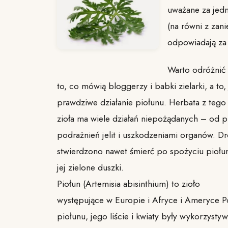
uważane za jedn
(na równi z za
odpowiadają za
Warto odróżnić
to, co mówią bloggerzy i babki zielarki, a to, 
prawdziwe działanie piołunu. Herbata z teg
zioła ma wiele działań niepożądanych – od
podrażnień jelit i uszkodzeniami organów. D
stwierdzono nawet śmierć po spożyciu pioł
jej zielone duszki.
Piołun (Artemisia abisinthium) to zioło
występujące w Europie i Afryce i Ameryce P
piołunu, jego liście i kwiaty były wykorzysty