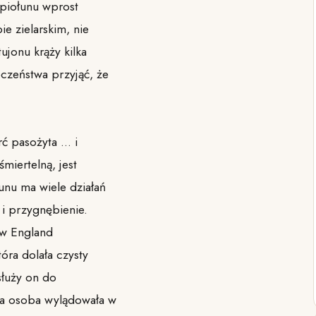
z piołunu wprost
e zielarskim, nie
ujonu krąży kilka
eczeństwa przyjąć, że
ć pasożyta … i
miertelną, jest
łunu ma wiele działań
i przygnębienie.
w England
óra dolała czysty
służy on do
ama osoba wylądowała w