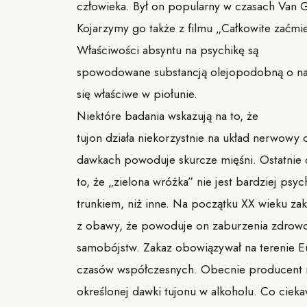
człowieka. Był on popularny w czasach Van 
Kojarzymy go także z filmu „Całkowite zaćmie
Właściwości absyntu na psychikę są
spowodowane substancją olejopodobną o nazw
się właściwe w piołunie.
Niektóre badania wskazują na to, że
tujon działa niekorzystnie na układ nerwowy 
dawkach powoduje skurcze mięśni. Ostatnie d
to, że „zielona wróżka” nie jest bardziej ps
trunkiem, niż inne. Na początku XX wieku za
z obawy, że powoduje on zaburzenia zdrowo
samobójstw. Zakaz obowiązywał na terenie E
czasów współczesnych. Obecnie producent 
określonej dawki tujonu w alkoholu. Co cieka