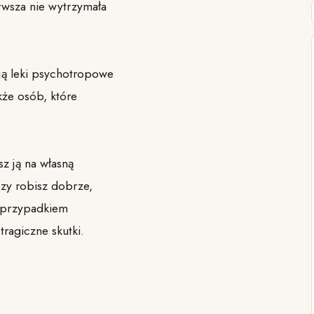
rwsza nie wytrzymała
ują leki psychotropowe
kże osób, które
sz ją na własną
czy robisz dobrze,
z przypadkiem
tragiczne skutki.