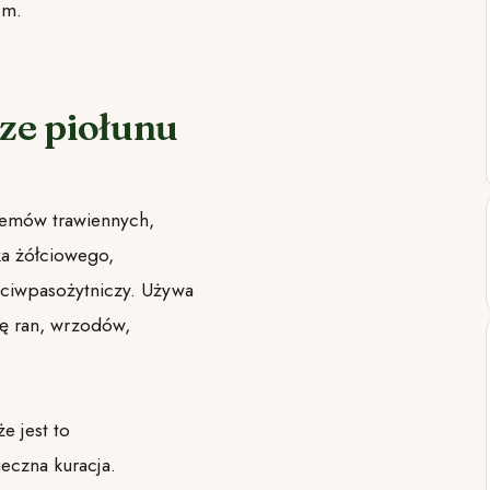
em.
ze piołunu
lemów trawiennych,
ka żółciowego,
eciwpasożytniczy. Używa
ię ran, wrzodów,
e jest to
ieczna kuracja.