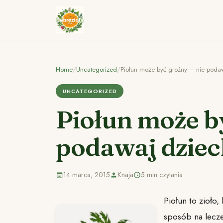
Home
/
Uncategorized
/
Piołun może być groźny – nie podaw
UNCATEGORIZED
Piołun może by
podawaj dziec
14 marca, 2015
Knaja
5 min czytania
Piołun to zioło
sposób na lecze