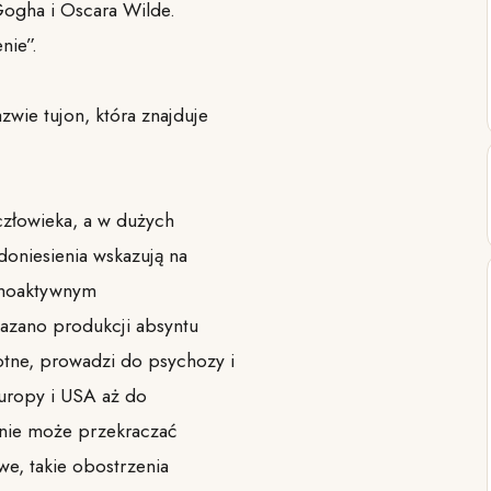
Gogha i Oscara Wilde.
nie”.
ie tujon, która znajduje
człowieka, a w dużych
oniesienia wskazują na
ychoaktywnym
kazano produkcji absyntu
tne, prowadzi do psychozy i
uropy i USA aż do
nie może przekraczać
we, takie obostrzenia