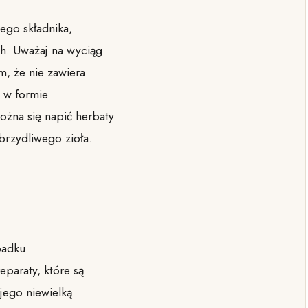
tego składnika,
ch. Uważaj na wyciąg
m, że nie zawiera
 w formie
ożna się napić herbaty
brzydliwego zioła.
padku
eparaty, które są
jego niewielką