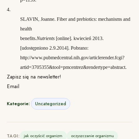
4.
SLAVIN, Joanne. Fiber and prebiotics: mechanisms and
health
benefits.
Nutrients
[online]. kwiecień 2013.
[udostępniono 2.9.2014]. Pobrano:
http://www.pubmedcentral.nih.gov/articlerender.fcgi?
artid=3705355&tool=pmcentrez&rendertype=abstract.
Zapisz się na newsletter!
Email
Kategorie:
Uncategorized
TAGI:
jak oczyścić organizm
oczyszczanie organizmu