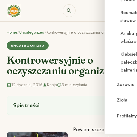
Reumat
stawów 
Home
/
Uncategorized
/
Kontrowersyjnie o oczyszczaniu organizmu
Arnika 
właściw
UNCATEGORIZED
Klebsie
Kontrowersyjnie o
pałeczk
oczyszczaniu organizmu
bakteri
Zdrowie
12 stycznia, 2015
Knaja
5 min czytania
Zioła
Spis treści
Profilak
Powiem szczerze,