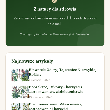
Z natury dla zdrowia
Zapisz się i odbierz darmowy poradnik o ziołach prosto
na e-mail.
Skonfiguruj formularz w Personalizacji → Newsletter.
Najnowsze artykuły
Bławatek: Odkryj Tajemnice Niezwykłej
Rośliny
7 sierpnia, 2026
Bobrek trójlistkowy – korzyści i
zastosowanie w ziołolecznictwie
19 czerwca, 2026
Biedrzeniec anyż: Właściwości,
zastosowania i korzyści