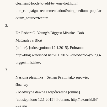
cleansing-foods-to-add-to-your-diet.html?
utm_campaign=recommendation&utm_medium=popular
&utm_source=feature.
2.
Dr. Robert O. Young’s Biggest Mistake | Bob
McCauley’s Blog
[online]. [udostępniono 12.1.2015]. Pobrano:
http://blog.watershed.net/2011/01/26/dr-robert-o-youngs-
biggest-mistake/.
3.
Nasiona płesznika – Semen Psyllii jako surowiec
śluzowy
« Medycyna dawna i współczesna [online].
[udostępniono 12.1.2015]. Pobrano: http://rozanski.li/?
p=1159.