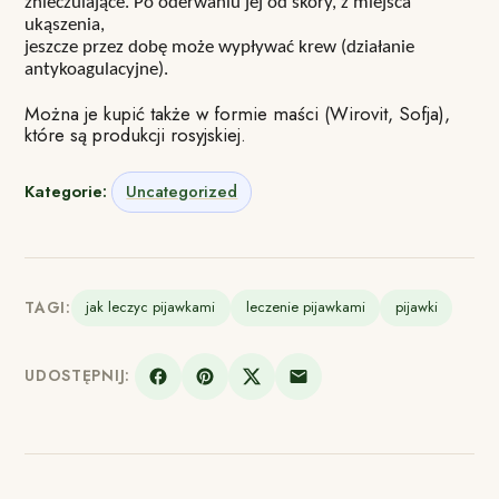
znieczulające. Po oderwaniu jej od skóry, z miejsca
ukąszenia,
jeszcze przez dobę może wypływać krew (działanie
antykoagulacyjne).
Można je kupić także w formie maści (Wirovit, Sofja),
które są produkcji rosyjskiej.
Kategorie:
Uncategorized
TAGI:
jak leczyc pijawkami
leczenie pijawkami
pijawki
UDOSTĘPNIJ: