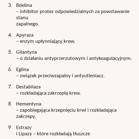
Bdelina
– inhibitor protez odpowiedzialnych za powstawanie
stanu
zapalnego.
Apyraza
– enzym upłynniający krew.
Gilantyna
– o działaniu antyprzerzutowym i antykoagulacyjnym.
Eglina
– związek przeciwzapalny i antyutleniacz.
Destabilaza
– rozkładająca zakrzepłą krew.
Hementyna
– zapobiegająca krzepnięciu krwi i rozkładająca
zakrzepy.
Estrazy
i Lipazy – które rozkładają tłuszcze