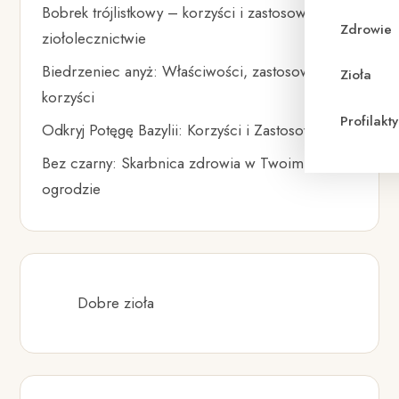
Bobrek trójlistkowy – korzyści i zastosowanie w
Zdrowie
ziołolecznictwie
Biedrzeniec anyż: Właściwości, zastosowania i
Zioła
korzyści
Profilak
Odkryj Potęgę Bazylii: Korzyści i Zastosowania
Bez czarny: Skarbnica zdrowia w Twoim
ogrodzie
Dobre zioła