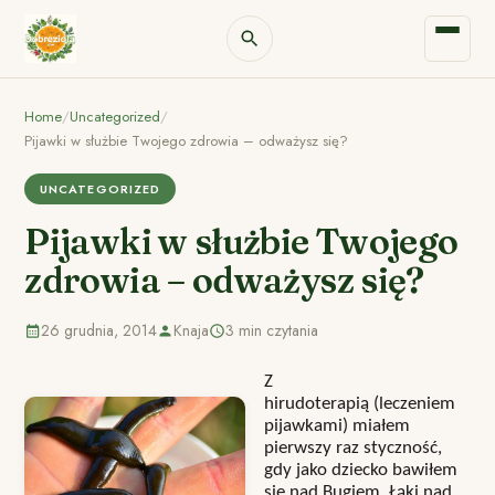
Home
/
Uncategorized
/
Pijawki w służbie Twojego zdrowia – odważysz się?
UNCATEGORIZED
Pijawki w służbie Twojego
zdrowia – odważysz się?
26 grudnia, 2014
Knaja
3 min czytania
Z
hirudoterapią (leczeniem
pijawkami) miałem
pierwszy raz styczność,
gdy jako dziecko bawiłem
się nad Bugiem. Łąki nad