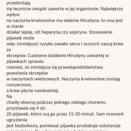
przedostają
się lecznicze związki zawarte w jej organizmie. Największy
wpływ
na naczynia krwionośne ma właśnie Hirudyna, to ona jest
w stanie
działać lepiej, niż heparyna czy aspiryna. Stosowanie
pijawek może
więc zmniejszyć ryzyko zawału serca i oczyścić naszą krew
ze
skrzepów. Cudowne działanie Hirudyny zawartej w
pijawkach sprawia
również, że zmniejsza się prawdopodobieństwo
powstania skrzepów
w naczyniach wieńcowych. Naczynia krwionośne zostają
rozszerzone,
a krew płynie swobodniej.
Na
chwilę obecną podczas jednego zabiegu choremu
przystawia się 4 do
20 pijawek, które ssą go przez 15-20 minut. Sam moment
ugryzienia
jest bezbolesny, ponieważ pijawka produkuje substancje