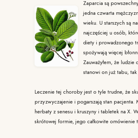
Zaparcia są powszechn
jedna czwarta mężczyzn
wieku. U starszych są 
najczęściej u osób, któ
diety i prowadzonego tr
spożywają więcej błonni
Zauważyłem, że ludzie 
stanowi on już tabu, tak 
Leczenie tej choroby jest o tyle trudne, że s
przyzwyczajenie i pogarszają stan pacjenta.
herbaty z senesu i kruszyny i tabletek na X
skrótowej formie, jego całkowite omówienie t