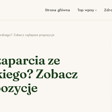
Strona główna
Top wpisy
Zdr
larskiego? Zobacz najlepsze propozycje
zaparcia ze
kiego? Zobacz
pozycje