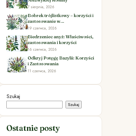
7 sierpnia, 2026
Bobrek trójlistkowy – korzyści i
zastosowanie w
ziołolecznictwie
19 czerwca, 2026
Biedrzeniec anyż: Właściwości,
zastosowania i korzyści
16 czerwca, 2026
Odkryj Potęgę Bazylii: Korzyści
i Zastosowania
11 czerwca, 2026
Szukaj
Szukaj
Ostatnie posty