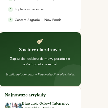
Triphala na zaparcia
Cascara Sagrada – Now Foods
Z natury dla zdrowia
Zapisz się i odbierz darmowy poradnik o
ziołach prosto na e-mail.
Skonfiguruj formularz w Personalizacji → Newsletter.
Najnowsze artykuły
Bławatek: Odkryj Tajemnice
Niezwykłej Rośliny