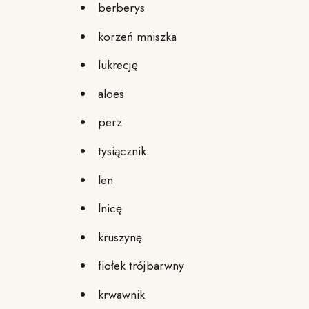
berberys
korzeń mniszka
lukrecję
aloes
perz
tysiącznik
len
lnicę
kruszynę
fiołek trójbarwny
krwawnik