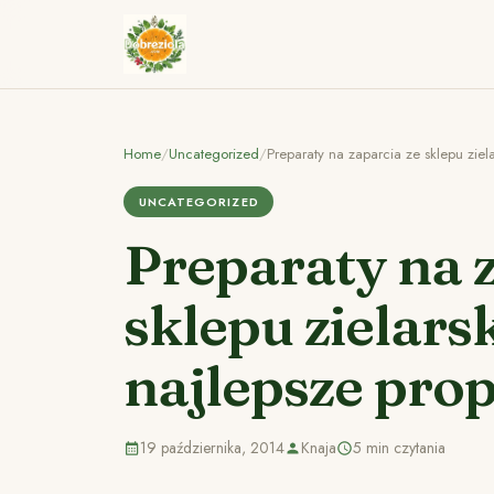
Home
/
Uncategorized
/
Preparaty na zaparcia ze sklepu zie
UNCATEGORIZED
Preparaty na 
sklepu zielars
najlepsze pro
19 października, 2014
Knaja
5 min czytania