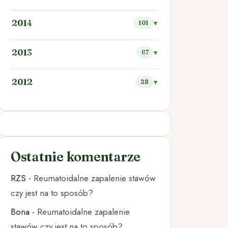
2014
101
2013
67
2012
28
Ostatnie komentarze
RZS
-
Reumatoidalne zapalenie stawów
czy jest na to sposób?
Bona
-
Reumatoidalne zapalenie
stawów czy jest na to sposób?