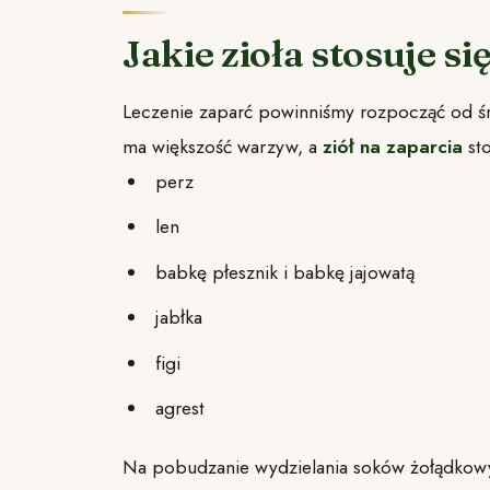
Jakie zioła stosuje si
Leczenie zaparć powinniśmy rozpocząć od środ
ma większość warzyw, a
ziół na zaparcia
st
perz
len
babkę płesznik i babkę jajowatą
jabłka
figi
agrest
Na pobudzanie wydzielania soków żołądkow