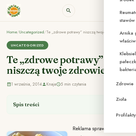
Reumat
stawów 
Home
/
Uncategorized
/
Te „zdrowe potrawy” niszczą twoje zdrowie
Arnika 
właściw
UNCATEGORIZED
Klebsie
Te „zdrowe potrawy”
pałeczk
niszczą twoje zdrowie
bakteri
Zdrowie
1 września, 2014
Knaja
5 min czytania
Zioła
Spis treści
Profilak
Reklama sprawia, że