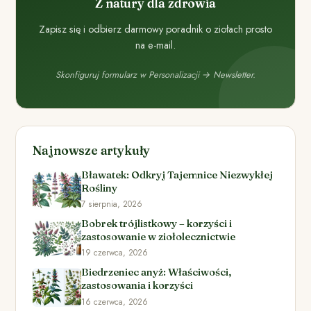
Z natury dla zdrowia
Zapisz się i odbierz darmowy poradnik o ziołach prosto
na e-mail.
Skonfiguruj formularz w Personalizacji → Newsletter.
Najnowsze artykuły
Bławatek: Odkryj Tajemnice Niezwykłej
Rośliny
7 sierpnia, 2026
Bobrek trójlistkowy – korzyści i
zastosowanie w ziołolecznictwie
19 czerwca, 2026
Biedrzeniec anyż: Właściwości,
zastosowania i korzyści
16 czerwca, 2026