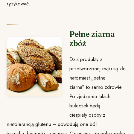
ryzykować.
Pełne ziarna
zbóż
Dziś produkty z
przetworzonej mąki są złe,
natomiast „pełne
ziarna” to samo zdrowie.
Po zjedzeniu takich
bułeczek będą
cierpiały osoby z
nietolerancją glutenu – powodują one ból
brzucha, biegunki i zaparcia. Czy wiesz, że pełną mąkę