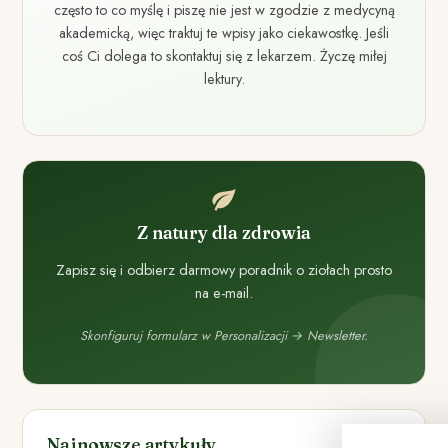
często to co myślę i piszę nie jest w zgodzie z medycyną
akademicką, więc traktuj te wpisy jako ciekawostkę. Jeśli
coś Ci dolega to skontaktuj się z lekarzem. Życzę miłej
lektury.
Z natury dla zdrowia
Zapisz się i odbierz darmowy poradnik o ziołach prosto
na e-mail.
Skonfiguruj formularz w Personalizacji → Newsletter.
Najnowsze artykuły