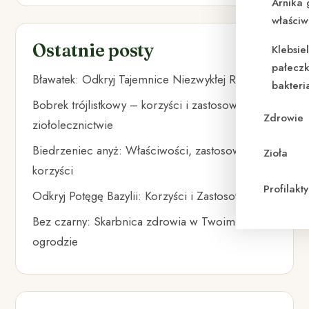
Arnika 
właściw
Ostatnie posty
Klebsie
pałeczk
Bławatek: Odkryj Tajemnice Niezwykłej Rośliny
bakteri
Bobrek trójlistkowy – korzyści i zastosowanie w
Zdrowie
ziołolecznictwie
Biedrzeniec anyż: Właściwości, zastosowania i
Zioła
korzyści
Profilak
Odkryj Potęgę Bazylii: Korzyści i Zastosowania
Bez czarny: Skarbnica zdrowia w Twoim
ogrodzie