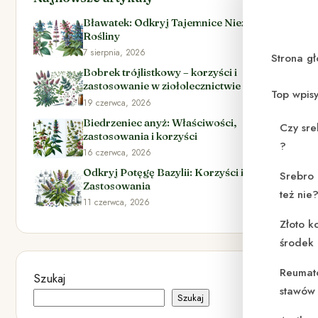
Bławatek: Odkryj Tajemnice Niezwykłej
Rośliny
7 sierpnia, 2026
Strona g
Bobrek trójlistkowy – korzyści i
zastosowanie w ziołolecznictwie
Top wpis
19 czerwca, 2026
Biedrzeniec anyż: Właściwości,
Czy sre
zastosowania i korzyści
?
16 czerwca, 2026
Odkryj Potęgę Bazylii: Korzyści i
Srebro 
Zastosowania
też nie
11 czerwca, 2026
Złoto k
środek
Reumat
Szukaj
stawów 
Szukaj