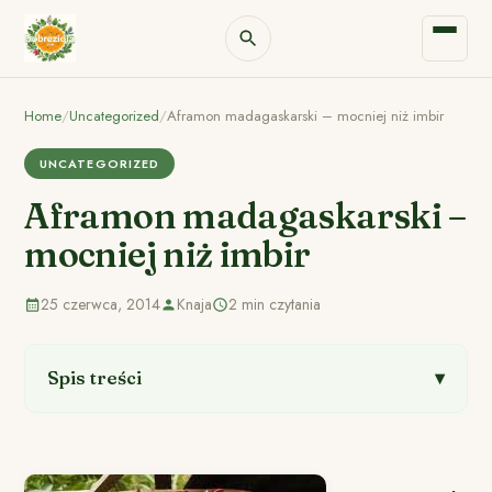
Home
/
Uncategorized
/
Aframon madagaskarski – mocniej niż imbir
UNCATEGORIZED
Aframon madagaskarski –
mocniej niż imbir
25 czerwca, 2014
Knaja
2 min czytania
Spis treści