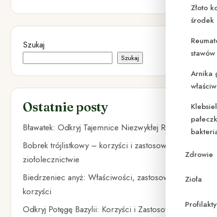
Złoto k
środek
Reumat
Szukaj
stawów 
Szukaj
Arnika 
właściw
Ostatnie posty
Klebsie
pałeczk
Bławatek: Odkryj Tajemnice Niezwykłej Rośliny
bakteri
Bobrek trójlistkowy – korzyści i zastosowanie w
Zdrowie
ziołolecznictwie
Biedrzeniec anyż: Właściwości, zastosowania i
Zioła
korzyści
Profilak
Odkryj Potęgę Bazylii: Korzyści i Zastosowania