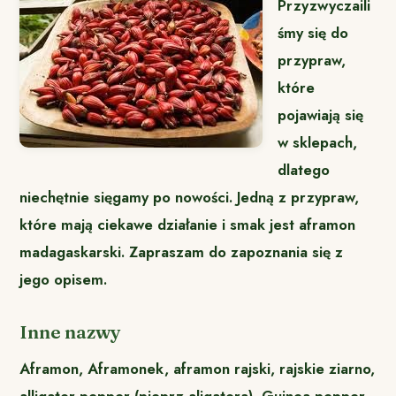
Przyzwyczaili
śmy się do
przypraw,
które
pojawiają się
w sklepach,
dlatego
niechętnie sięgamy po nowości. Jedną z przypraw,
które mają ciekawe działanie i smak jest aframon
madagaskarski. Zapraszam do zapoznania się z
jego opisem.
Inne nazwy
Aframon, Aframonek, aframon rajski, rajskie ziarno,
alligator pepper (pieprz aligatora), Guinea pepper,