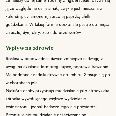
że należy do tej samej rodziny Zingiberaceae. Używa się
ją ze względu na ostry smak, zwykle jest mieszana z
kolendrą, cynamonem, suszoną papryką chilli i
goździkami. W takiej formie doskonale pasuje do mięsa
z rusztu, dyń, okry, zup i do przetworów.
Wpływ na zdrowie
Roślina w odpowiedniej dawce zmniejsza nadwagę z
uwagi na działanie termoregulujące, poprawia trawienie.
Ma podobne składniki aktywne do Imbiru. Stosuje się go
w chorobach jelit.
Niektóre osoby przypisują mu działanie jako afrodyzjaka
i środka wywołującego większe wydzielanie
testosteronu, jednak badacze tego nie potwierdzili.
Przypisuje się mu działanie przeciwzapalne i