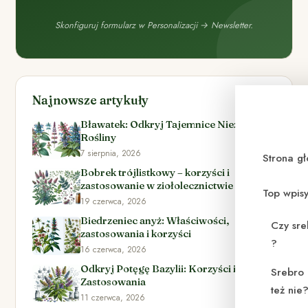
Skonfiguruj formularz w Personalizacji → Newsletter.
Najnowsze artykuły
Bławatek: Odkryj Tajemnice Niezwykłej
Rośliny
7 sierpnia, 2026
Strona g
Bobrek trójlistkowy – korzyści i
zastosowanie w ziołolecznictwie
Top wpis
19 czerwca, 2026
Biedrzeniec anyż: Właściwości,
Czy sre
zastosowania i korzyści
?
16 czerwca, 2026
Odkryj Potęgę Bazylii: Korzyści i
Srebro 
Zastosowania
też nie
11 czerwca, 2026