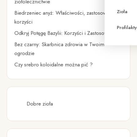
ziołolecznictwie
Zioła
Biedrzeniec anyż: Właściwości, zastosowania i
korzyści
Profilak
Odkryj Potęgę Bazylii: Korzyści i Zastosowania
Bez czarny: Skarbnica zdrowia w Twoim
ogrodzie
Czy srebro koloidalne można pić ?
Dobre zioła