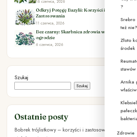
16 czerwca, 2026
?
Odkryj Potęgę Bazylii: Korzyści i
Zastosowania
Srebro 
11 czerwca, 2026
też nie
Bez czarny: Skarbnica zdrowia w Twoim
ogrodzie
Złoto k
6 czerwca, 2026
środek
Reumat
stawów 
Szukaj
Arnika 
Szukaj
właściw
Klebsie
pałeczk
Ostatnie posty
bakteri
Bobrek trójlistkowy – korzyści i zastosowanie w
Zdrowie