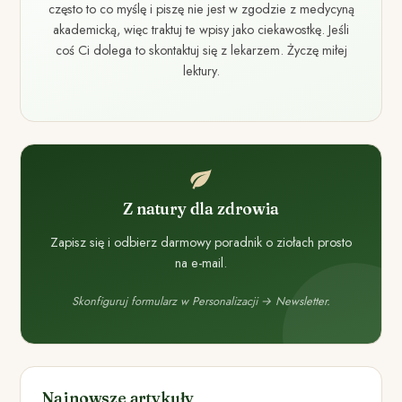
często to co myślę i piszę nie jest w zgodzie z medycyną
akademicką, więc traktuj te wpisy jako ciekawostkę. Jeśli
coś Ci dolega to skontaktuj się z lekarzem. Życzę miłej
lektury.
Z natury dla zdrowia
Zapisz się i odbierz darmowy poradnik o ziołach prosto
na e-mail.
Skonfiguruj formularz w Personalizacji → Newsletter.
Najnowsze artykuły