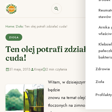
Reumat
stawów 
Home
/
Zioła
/
Ten olej potrafi zdziałać cuda!
Arnika 
właściw
ZIOŁA
Klebsie
Ten olej potrafi zdziałać
pałeczk
cuda!
bakteri
Zdrowie
31 maja, 2013
Knaja
2 min czytania
Witam, w dzisiejszym poście
Zioła
będzie
Profilak
znowu na temat olejów
tłoczonych na zimno. Tłuszcze,