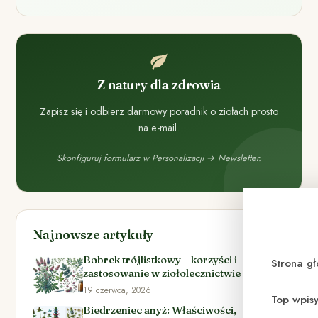
Z natury dla zdrowia
Zapisz się i odbierz darmowy poradnik o ziołach prosto
na e-mail.
Skonfiguruj formularz w Personalizacji → Newsletter.
Najnowsze artykuły
Bobrek trójlistkowy – korzyści i
Strona g
zastosowanie w ziołolecznictwie
19 czerwca, 2026
Top wpis
Biedrzeniec anyż: Właściwości,