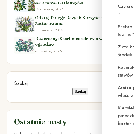
zastosowania i korzyści
Czy sre
16 czerwca, 2026
?
Odkryj Potęgę Bazylii: Korzyści i
Zastosowania
Srebro 
11 czerwca, 2026
też nie
Bez czarny: Skarbnica zdrowia w Twoim
ogrodzie
Złoto k
6 czerwca, 2026
środek
Reumat
stawów 
Szukaj
Arnika 
Szukaj
właściw
Klebsie
pałeczk
Ostatnie posty
bakteri