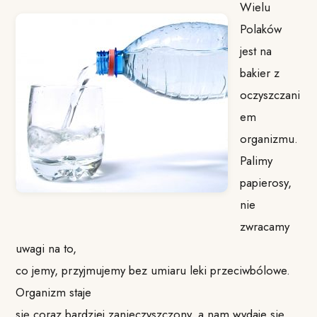
Wielu
Polaków
jest na
bakier z
oczyszczani
em
organizmu.
Palimy
papierosy,
nie
zwracamy
uwagi na to,
co jemy, przyjmujemy bez umiaru leki przeciwbólowe.
Organizm staje
się coraz bardziej zanieczyszczony, a nam wydaje się,