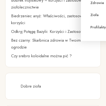
Bobrek trójlistkowy – korzyści i zastosowanie w
Zdrowie
ziołolecznictwie
Zioła
Biedrzeniec anyż: Właściwości, zastosowania i
korzyści
Profilak
Odkryj Potęgę Bazylii: Korzyści i Zastosowania
Bez czarny: Skarbnica zdrowia w Twoim
ogrodzie
Czy srebro koloidalne można pić ?
Dobre zioła