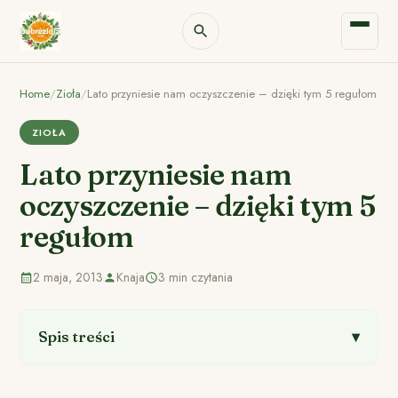
Home
/
Zioła
/
Lato przyniesie nam oczyszczenie – dzięki tym 5 regułom
ZIOŁA
Lato przyniesie nam
oczyszczenie – dzięki tym 5
regułom
2 maja, 2013
Knaja
3 min czytania
Spis treści