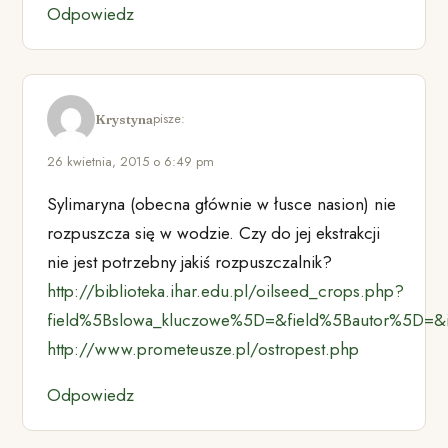
Odpowiedz
pisze:
Krystyna
26 kwietnia, 2015 o 6:49 pm
Sylimaryna (obecna głównie w łusce nasion) nie
rozpuszcza się w wodzie. Czy do jej ekstrakcji
nie jest potrzebny jakiś rozpuszczalnik?
http://biblioteka.ihar.edu.pl/oilseed_crops.php?
field%5Bslowa_kluczowe%5D=&field%5Bautor%5D=&i
http://www.prometeusze.pl/ostropest.php
Odpowiedz