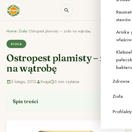
Reumat
stawów 
Home
/
Zioła
/
Ostropest plamisty – zioła na wątrobę
Arnika 
właściw
ZIOŁA
Klebsie
Ostropest plamisty – zioła
pałeczk
na wątrobę
bakteri
Zdrowie
3 lutego, 2013
Knaja
3 min czytania
Zioła
Spis treści
Profilak