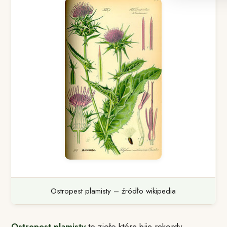
Ostropest plamisty – źródło wikipedia
Ostropest plamisty
to zioło które bije rekordy