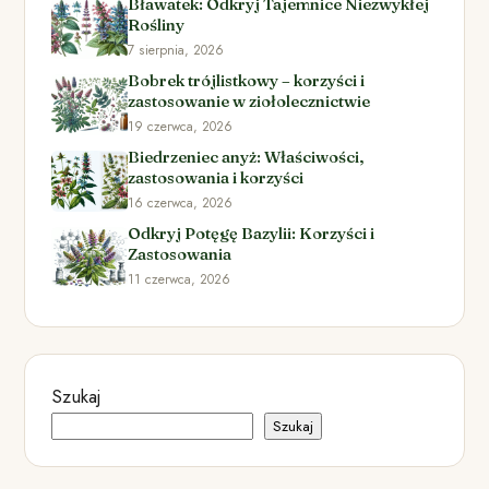
Bławatek: Odkryj Tajemnice Niezwykłej
Rośliny
7 sierpnia, 2026
Bobrek trójlistkowy – korzyści i
zastosowanie w ziołolecznictwie
19 czerwca, 2026
Biedrzeniec anyż: Właściwości,
zastosowania i korzyści
16 czerwca, 2026
Odkryj Potęgę Bazylii: Korzyści i
Zastosowania
11 czerwca, 2026
Szukaj
Szukaj