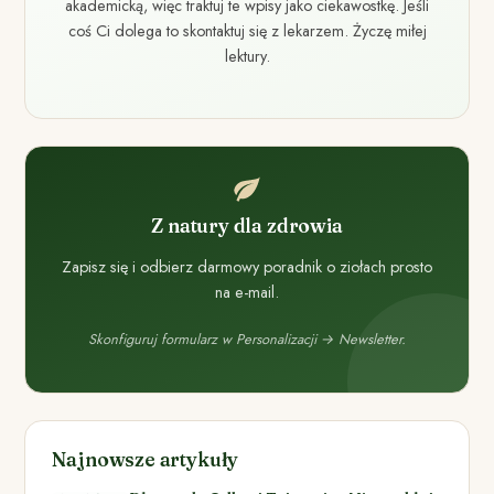
akademicką, więc traktuj te wpisy jako ciekawostkę. Jeśli
coś Ci dolega to skontaktuj się z lekarzem. Życzę miłej
lektury.
Z natury dla zdrowia
Zapisz się i odbierz darmowy poradnik o ziołach prosto
na e-mail.
Skonfiguruj formularz w Personalizacji → Newsletter.
Najnowsze artykuły