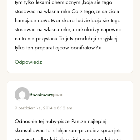
tym tylko lekami chemicznymi,boja sie tego
stosowac na wlasna reke.Co z tego,ze sa ziola
hamujace nowotwor skoro ludzie boja sie tego
stosowac na wlasna reke,a onkolodzy napewno
na to nie przystana.To jets produkcji rosyjskiej
tylko ten preparat ojcow bonifratow?>
Odpowiedz
pisze:
Anonimowy
9 października, 2014 o 8:12 am
Odnosnie tej huby-pisze Pan,ze najlepiej
skonsultowac to z lekjarzam-przeciez spraa jets
oczywista albo leki albo ziola,nie znam lekarza