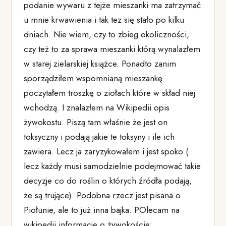
podanie wywaru z tejże mieszanki ma zatrzymać
u mnie krwawienia i tak tez się stało po kilku
dniach. Nie wiem, czy to zbieg okoliczności,
czy też to za sprawa mieszanki którą wynalazłem
w starej zielarskiej książce. Ponadto zanim
sporządziłem wspomnianą mieszankę
poczytałem troszkę o ziołach które w skład niej
wchodzą. I znalazłem na Wikipedii opis
żywokostu. Piszą tam właśnie że jest on
toksyczny i podają jakie te toksyny i ile ich
zawiera. Lecz ja zaryzykowałem i jest spoko (
lecz każdy musi samodzielnie podejmować takie
decyzje co do roślin o których źródła podają,
że są trujące). Podobna rzecz jest pisana o
Piołunie, ale to już inna bajka. POlecam na
wikipedii informacje o żywokoście: