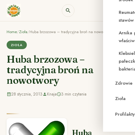
Reumat
stawów 
Home
/
Zioła
/
Huba brzozowa – tradycyjna broń na nowotwory
Arnika 
właściw
ZIOŁA
Klebsie
Huba brzozowa –
pałeczk
tradycyjna broń na
bakteri
nowotwory
Zdrowie
28 stycznia, 2013
Knaja
3 min czytania
Zioła
Profilak
Huba