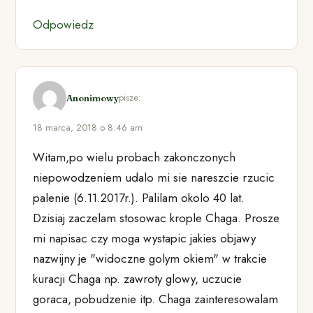
Odpowiedz
pisze:
Anonimowy
18 marca, 2018 o 8:46 am
Witam,po wielu probach zakonczonych
niepowodzeniem udalo mi sie nareszcie rzucic
palenie (6.11.2017r.). Palilam okolo 40 lat.
Dzisiaj zaczelam stosowac krople Chaga. Prosze
mi napisac czy moga wystapic jakies objawy
nazwijny je "widoczne golym okiem" w trakcie
kuracji Chaga np. zawroty glowy, uczucie
goraca, pobudzenie itp. Chaga zainteresowalam