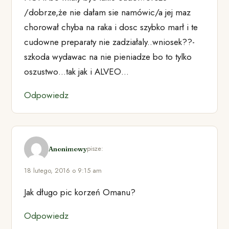
/dobrze,że nie dałam sie namówic/a jej maz
chorował chyba na raka i dosc szybko marł i te
cudowne preparaty nie zadziałaly..wniosek??-
szkoda wydawac na nie pieniadze bo to tylko
oszustwo…tak jak i ALVEO…
Odpowiedz
pisze:
Anonimowy
18 lutego, 2016 o 9:15 am
Jak długo pic korzeń Omanu?
Odpowiedz