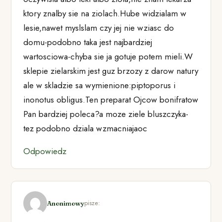
ktory znalby sie na ziolach.Hube widzialam w
lesie,nawet myslslam czy jej nie wziasc do
domu-podobno taka jest najbardziej
wartosciowa-chyba sie ja gotuje potem mieli.W
sklepie zielarskim jest guz brzozy z darow natury
ale w skladzie sa wymienione:piptoporus i
inonotus obligus.Ten preparat Ojcow bonifratow
Pan bardziej poleca?a moze ziele bluszczyka-
tez podobno dziala wzmacniajaoc
Odpowiedz
pisze:
Anonimowy