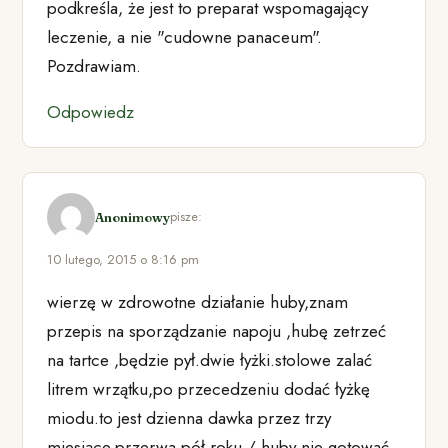
podkreśla, że jest to preparat wspomagający
leczenie, a nie "cudowne panaceum".
Pozdrawiam.
Odpowiedz
pisze:
Anonimowy
10 lutego, 2015 o 8:16 pm
wierzę w zdrowotne działanie huby,znam
przepis na sporządzanie napoju ,hubę zetrzeć
na tartce ,będzie pył.dwie łyżki.stolowe zalać
litrem wrzątku,po przecedzeniu dodać łyżkę
miodu.to jest dzienna dawka przez trzy
miesiące,przerwa pół roku / huby nie gotować