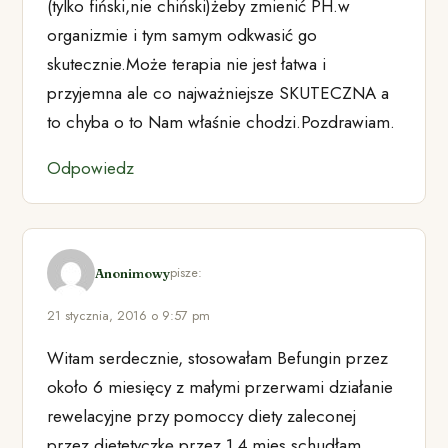
(tylko fiński,nie chiński)żeby zmienić PH.w
organizmie i tym samym odkwasić go
skutecznie.Może terapia nie jest łatwa i
przyjemna ale co najważniejsze SKUTECZNA a
to chyba o to Nam właśnie chodzi.Pozdrawiam.
Odpowiedz
pisze:
Anonimowy
21 stycznia, 2016 o 9:57 pm
Witam serdecznie, stosowałam Befungin przez
około 6 miesięcy z małymi przerwami działanie
rewelacyjne przy pomoccy diety zaleconej
przez dietetyczkę przez 1.4 mies.schudłam