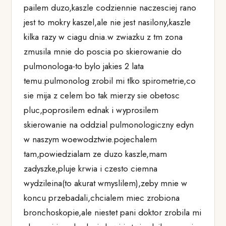
pailem duzo,kaszle codziennie naczesciej rano
jest to mokry kaszel,ale nie jest nasilony,kaszle
kilka razy w ciagu dnia.w zwiazku z tm zona
zmusila mnie do poscia po skierowanie do
pulmonologa-to bylo jakies 2 lata
temu.pulmonolog zrobil mi tlko spirometrie,co
sie mija z celem bo tak mierzy sie obetosc
pluc,poprosilem ednak i wyprosilem
skierowanie na oddzial pulmonologiczny edyn
w naszym woewodztwie.pojechalem
tam,powiedzialam ze duzo kaszle,mam
zadyszke,pluje krwia i czesto ciemna
wydzileina(to akurat wmyslilem),zeby mnie w
koncu przebadali,chcialem miec zrobiona
bronchoskopie,ale niestet pani doktor zrobila mi