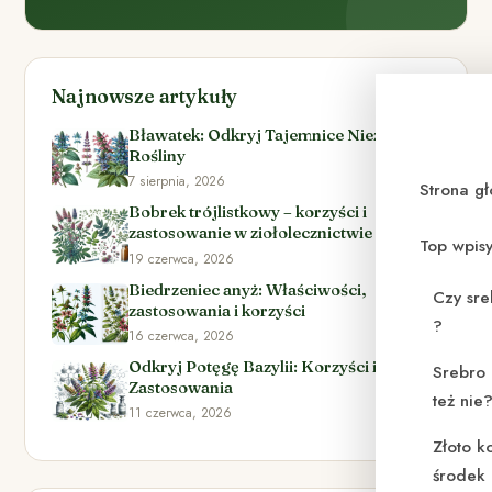
Najnowsze artykuły
Bławatek: Odkryj Tajemnice Niezwykłej
Rośliny
7 sierpnia, 2026
Strona g
Bobrek trójlistkowy – korzyści i
zastosowanie w ziołolecznictwie
Top wpis
19 czerwca, 2026
Biedrzeniec anyż: Właściwości,
Czy sre
zastosowania i korzyści
?
16 czerwca, 2026
Odkryj Potęgę Bazylii: Korzyści i
Srebro 
Zastosowania
też nie
11 czerwca, 2026
Złoto k
środek