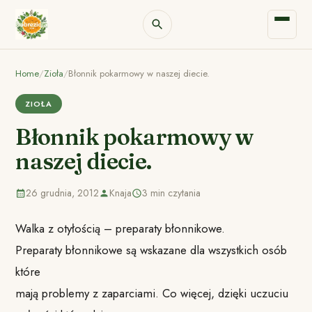
Home
/
Zioła
/
Błonnik pokarmowy w naszej diecie.
ZIOŁA
Błonnik pokarmowy w
naszej diecie.
26 grudnia, 2012
Knaja
3 min czytania
Walka z otyłością – preparaty błonnikowe.
Preparaty błonnikowe są wskazane dla wszystkich osób
które
mają problemy z zaparciami. Co więcej, dzięki uczuciu