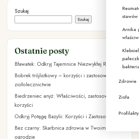
Reumat
Szukaj
stawów 
Szukaj
Arnika 
właściw
Ostatnie posty
Klebsie
pałeczk
Bławatek: Odkryj Tajemnice Niezwykłej Rośliny
bakteri
Bobrek trójlistkowy – korzyści i zastosowanie w
Zdrowie
ziołolecznictwie
Biedrzeniec anyż: Właściwości, zastosowania i
Zioła
korzyści
Profilak
Odkryj Potęgę Bazylii: Korzyści i Zastosowania
Bez czarny: Skarbnica zdrowia w Twoim
ogrodzie