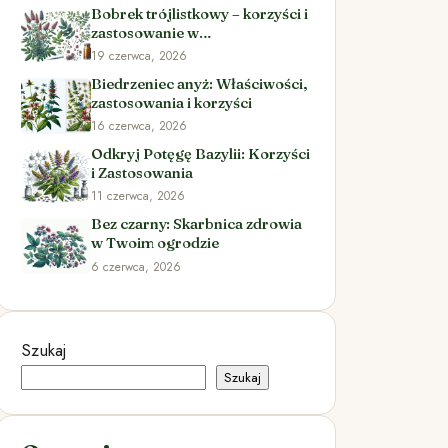
Bobrek trójlistkowy – korzyści i
zastosowanie w
ziołolecznictwie
19 czerwca, 2026
Biedrzeniec anyż: Właściwości,
zastosowania i korzyści
16 czerwca, 2026
Odkryj Potęgę Bazylii: Korzyści
i Zastosowania
11 czerwca, 2026
Bez czarny: Skarbnica zdrowia
w Twoim ogrodzie
6 czerwca, 2026
Szukaj
Szukaj