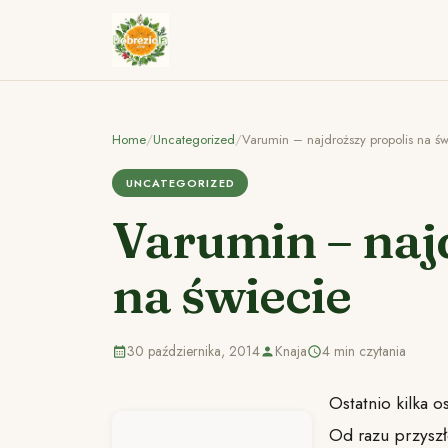
Home
/
Uncategorized
/
Varumin – najdroższy propolis na św
UNCATEGORIZED
Varumin – naj
na świecie
30 października, 2014
Knaja
4 min czytania
Ostatnio kilka 
Od razu przyszł