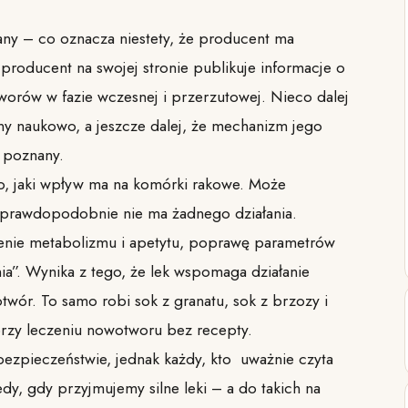
any – co oznacza niestety, że producent ma
producent na swojej stronie publikuje informacje o
tworów w fazie wczesnej i przerzutowej. Nieco dalej
any naukowo, a jeszcze dalej, że mechanizm jego
ł poznany.
o, jaki wpływ ma na komórki rakowe. Może
e prawdopodobnie nie ma żadnego działania.
zenie metabolizmu i apetytu, poprawę parametrów
nia”. Wynika z tego, że lek wspomaga działanie
wór. To samo robi sok z granatu, sok z brzozy i
przy leczeniu nowotworu bez recepty.
zpieczeństwie, jednak każdy, kto uważnie czyta
tedy, gdy przyjmujemy silne leki – a do takich na