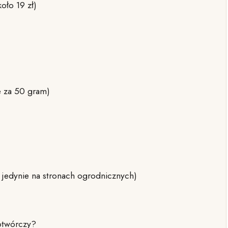
oło 19 zł)
e za 50 gram)
ę jedynie na stronach ogrodnicznych)
kotwórczy?