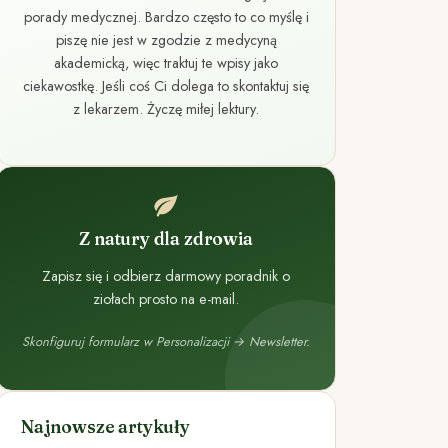
porady medycznej. Bardzo często to co myślę i
piszę nie jest w zgodzie z medycyną
akademicką, więc traktuj te wpisy jako
ciekawostkę. Jeśli coś Ci dolega to skontaktuj się
z lekarzem. Życzę miłej lektury.
Z natury dla zdrowia
Zapisz się i odbierz darmowy poradnik o
ziołach prosto na e-mail.
Skonfiguruj formularz w Personalizacji → Newsletter.
Najnowsze artykuły