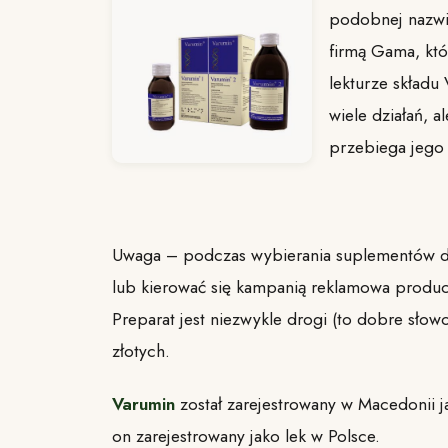
podobnej nazwi
firmą Gama, któ
lekturze skład
wiele działań, 
przebiega jego
Uwaga – podczas wybierania suplementów die
lub kierować się kampanią reklamowa produc
Preparat jest niezwykle drogi (to dobre słow
złotych.
Varumin
został zarejestrowany w Macedonii j
on zarejestrowany jako lek w Polsce.