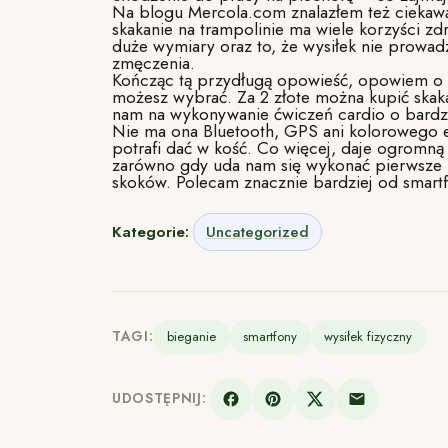
Na blogu Mercola.com znalazłem też ciekawą
skakanie na trampolinie ma wiele korzyści zd
duże wymiary oraz to, że wysiłek nie prowad
zmęczenia.
Kończąc tą przydługą opowieść, opowiem o r
możesz wybrać. Za 2 złote można kupić skak
nam na wykonywanie ćwiczeń cardio o bardzo
Nie ma ona Bluetooth, GPS ani kolorowego 
potrafi dać w kość. Co więcej, daje ogromną 
zarówno gdy uda nam się wykonać pierwsze u
skoków. Polecam znacznie bardziej od smart
Kategorie:
Uncategorized
TAGI:
bieganie
smartfony
wysiłek fizyczny
UDOSTĘPNIJ: