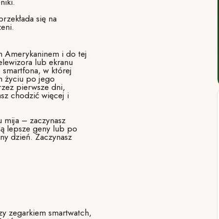
niki.
rzekłada się na
eni.
m Amerykaninem i do tej
elewizora lub ekranu
smartfona, w której
m życiu po jego
rzez pierwsze dni,
sz chodzić więcej i
u mija – zaczynasz
ją lepsze geny lub po
pny dzień. Zaczynasz
zy zegarkiem smartwatch,