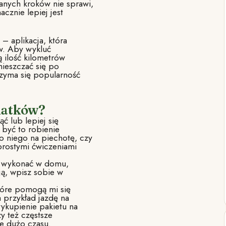
anych kroków nie sprawi,
cznie lepiej jest
– aplikacja, która
w. Aby wykluć
ą ilość kilometrów
mieszczać się po
trzyma się popularność
datków?
ć lub lepiej się
 być to robienie
 niego na piechotę, czy
prostymi ćwiczeniami
a wykonać w domu,
ją, wpisz sobie w
tóre pomogą mi się
 przykład jazdę na
ykupienie pakietu na
zy też częstsze
e dużo czasu.