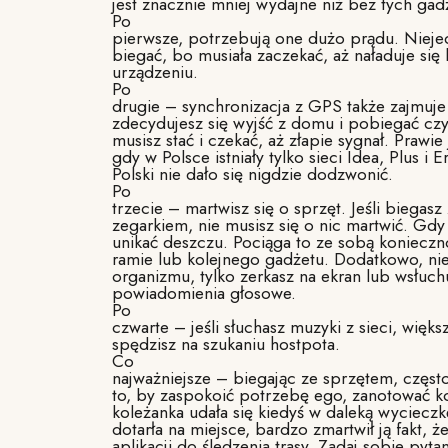
jest znacznie mniej wydajne niż bez tych gad
Po
pierwsze, potrzebują one dużo prądu. Nieje
biegać, bo musiała zaczekać, aż naładuje się 
urządzeniu.
Po
drugie – synchronizacja z GPS także zajmuje 
zdecydujesz się wyjść z domu i pobiegać czy
musisz stać i czekać, aż złapie sygnał. Prawie
gdy w Polsce istniały tylko sieci Idea, Plus i 
Polski nie dało się nigdzie dodzwonić.
Po
trzecie – martwisz się o sprzęt. Jeśli biegas
zegarkiem, nie musisz się o nic martwić. Gdy
unikać deszczu. Pociąga to ze sobą konieczn
ramie lub kolejnego gadżetu. Dodatkowo, nie
organizmu, tylko zerkasz na ekran lub wsłuch
powiadomienia głosowe.
Po
czwarte – jeśli słuchasz muzyki z sieci, więks
spędzisz na szukaniu hostpota.
Co
najważniejsze – biegając ze sprzętem, często
to, by zaspokoić potrzebę ego, zanotować k
koleżanka udała się kiedyś w daleką wyciecz
dotarła na miejsce, bardzo zmartwił ją fakt, ż
aplikacji do śledzenia trasy. Zadaj sobie pytan