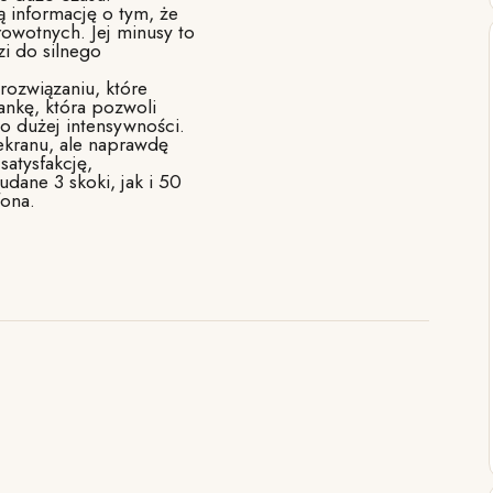
 informację o tym, że
rowotnych. Jej minusy to
zi do silnego
ozwiązaniu, które
ankę, która pozwoli
 dużej intensywności.
ekranu, ale naprawdę
satysfakcję,
dane 3 skoki, jak i 50
fona.