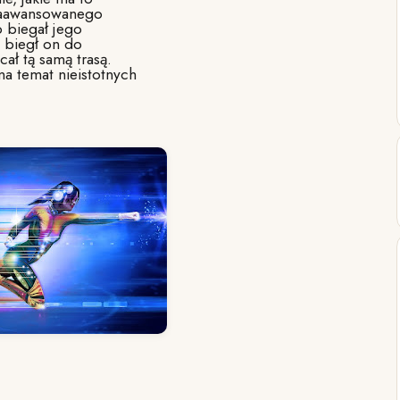
 zaawansowanego
b biegał jego
– biegł on do
ał tą samą trasą.
na temat nieistotnych