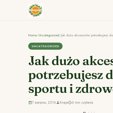
Home
/
Uncategorized
/
Jak dużo akcesoriów potrzebujesz do
UNCATEGORIZED
Jak dużo akce
potrzebujesz 
sportu i zdrow
7 sierpnia, 2016
Knaja
6 min czytania