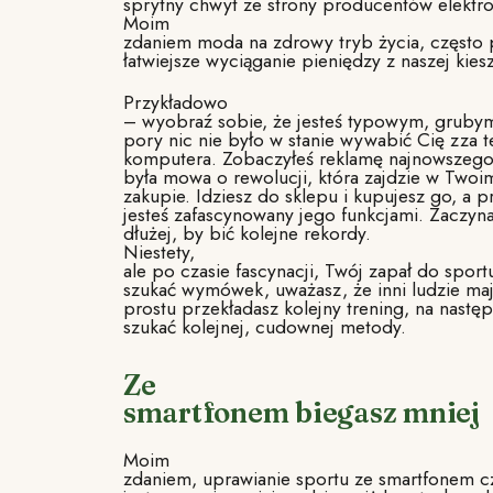
sprytny chwyt ze strony producentów elektro
Moim
zdaniem moda na zdrowy tryb życia, często p
łatwiejsze wyciąganie pieniędzy z naszej kiesz
Przykładowo
– wyobraź sobie, że jesteś typowym, gruby
pory nic nie było w stanie wywabić Cię zza t
komputera. Zobaczyłeś reklamę najnowszego 
była mowa o rewolucji, która zajdzie w Twoi
zakupie. Idziesz do sklepu i kupujesz go, a p
jesteś zafascynowany jego funkcjami. Zaczyna
dłużej, by bić kolejne rekordy.
Niestety,
ale po czasie fascynacji, Twój zapał do sport
szukać wymówek, uważasz, że inni ludzie ma
prostu przekładasz kolejny trening, na nastę
szukać kolejnej, cudownej metody.
Ze
smartfonem biegasz mniej
Moim
zdaniem, uprawianie sportu ze smartfonem c