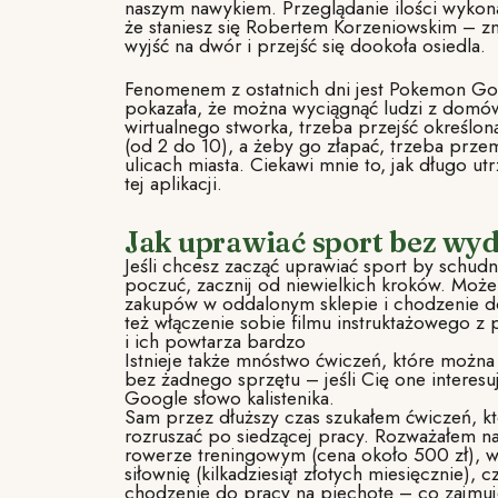
naszym nawykiem. Przeglądanie ilości wykon
że staniesz się Robertem Korzeniowskim – zna
wyjść na dwór i przejść się dookoła osiedla.
Fenomenem z ostatnich dni jest Pokemon Go 
pokazała, że można wyciągnąć ludzi z domó
wirtualnego stworka, trzeba przejść określon
(od 2 do 10), a żeby go złapać, trzeba prze
ulicach miasta. Ciekawi mnie to, jak długo u
tej aplikacji.
Jak uprawiać sport bez wy
Jeśli chcesz zacząć uprawiać sport by schudną
poczuć, zacznij od niewielkich kroków. Może
zakupów w oddalonym sklepie i chodzenie do
też włączenie sobie filmu instruktażowego z 
i ich powtarza bardzo
Istnieje także mnóstwo ćwiczeń, które możn
bez żadnego sprzętu – jeśli Cię one interesu
Google słowo kalistenika.
Sam przez dłuższy czas szukałem ćwiczeń, k
rozruszać po siedzącej pracy. Rozważałem na
rowerze treningowym (cena około 500 zł), w
siłownię (kilkadziesiąt złotych miesięcznie), c
chodzenie do pracy na piechotę – co zajmuj