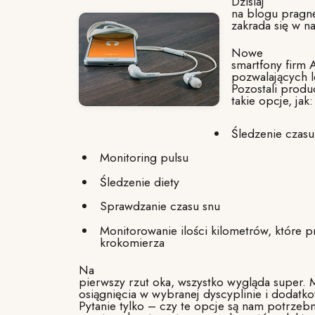
Dzisiaj
na blogu pragnę
zakrada się w n
Nowe
smartfony firm
pozwalających 
Pozostali produc
takie opcje, jak:
Śledzenie czasu
Monitoring pulsu
Śledzenie diety
Sprawdzanie czasu snu
Monitorowanie ilości kilometrów, które p
krokomierza
Na
pierwszy rzut oka, wszystko wygląda super. 
osiągnięcia w wybranej dyscyplinie i dodat
Pytanie tylko – czy te opcje są nam potrzebn