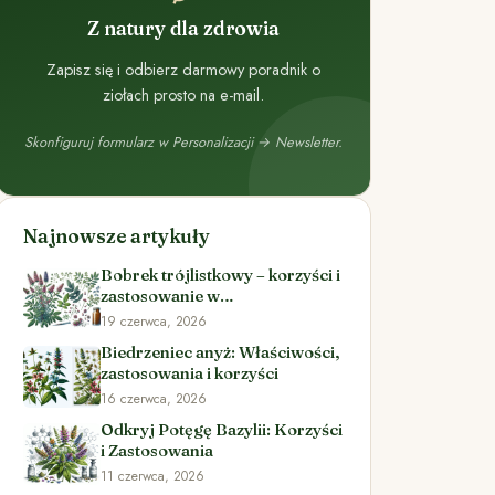
Z natury dla zdrowia
Zapisz się i odbierz darmowy poradnik o
ziołach prosto na e-mail.
Skonfiguruj formularz w Personalizacji → Newsletter.
Najnowsze artykuły
Bobrek trójlistkowy – korzyści i
zastosowanie w
ziołolecznictwie
19 czerwca, 2026
Biedrzeniec anyż: Właściwości,
zastosowania i korzyści
16 czerwca, 2026
Odkryj Potęgę Bazylii: Korzyści
i Zastosowania
11 czerwca, 2026