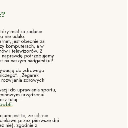
e?
tóry miał za zadanie
to nie udało.
rnet, jest obecnie za
rzy komputerach, a w
nów i telewizorów. Z
zy naprawdę potrzebujemy
st na naszym nadgarstku?
tywację do zdrowego
niczego”. „Zegarek
 rozwijania zdrowych
acji do uprawiania sportu,
luminowym urządzeniu.
esz tutaj –
qowbE
.
ami jest to, że ich nie
 ciekawe przez pierwsze dni
eż nie), zgodnie z