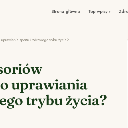
Strona główna
Top wpisy
Zdr
 uprawiania sportu i zdrowego trybu życia?
soriów
do uprawiania
ego trybu życia?