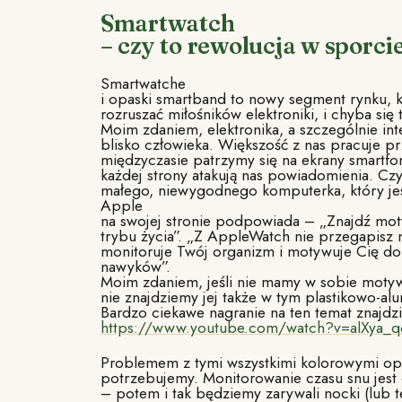
Smartwatch
– czy to rewolucja w sporci
Smartwatche
i opaski smartband to nowy segment rynku, k
rozruszać miłośników elektroniki, i chyba się 
Moim zdaniem, elektronika, a szczególnie inte
blisko człowieka. Większość z nas pracuje p
międzyczasie patrzymy się na ekrany smartfo
każdej strony atakują nas powiadomienia. C
małego, niewygodnego komputerka, który je
Apple
na swojej stronie podpowiada – „Znajdź mo
trybu życia”. „Z AppleWatch nie przegapisz 
monitoruje Twój organizm i motywuje Cię do
nawyków”.
Moim zdaniem, jeśli nie mamy w sobie motyw
nie znajdziemy jej także w tym plastikowo-a
Bardzo ciekawe nagranie na ten temat znajdzi
https://www.youtube.com/watch?v=alXya_
Problemem z tymi wszystkimi kolorowymi opcj
potrzebujemy. Monitorowanie czasu snu jest
– potem i tak będziemy zarywali nocki (lub t