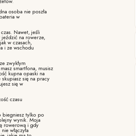
żetów.
dna osoba nie poszła
bateria w
czas. Nawet, jeśli
 jeździć na rowerze,
 jak w czasach,
Era i ze wschodu
z ze zwykłym
 masz smartfona, musisz
ość kupna opaski na
 skupiasz się na pracy
ujesz się w
zość czasu
 biegniesz tylko po
olejny wynik. Moja
kę rowerową i gdy
e nie włączyła
ie, jakie ma to