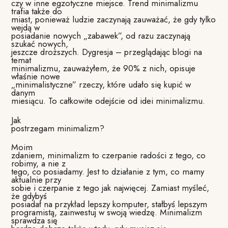
czy w inne egzotyczne miejsce. Trend minimalizmu
trafia także do
miast, ponieważ ludzie zaczynają zauważać, że gdy tylko
wejdą w
posiadanie nowych „zabawek”, od razu zaczynają
szukać nowych,
jeszcze droższych. Dygresja – przeglądając blogi na
temat
minimalizmu, zauważyłem, że 90% z nich, opisuje
właśnie nowe
„minimalistyczne” rzeczy, które udało się kupić w
danym
miesiącu. To całkowite odejście od idei minimalizmu.
Jak
postrzegam minimalizm?
Moim
zdaniem, minimalizm to czerpanie radości z tego, co
robimy, a nie z
tego, co posiadamy. Jest to działanie z tym, co mamy
aktualnie przy
sobie i czerpanie z tego jak najwięcej. Zamiast myśleć,
że gdybyś
posiadał na przykład lepszy komputer, stałbyś lepszym
programistą, zainwestuj w swoją wiedzę. Minimalizm
sprawdza się