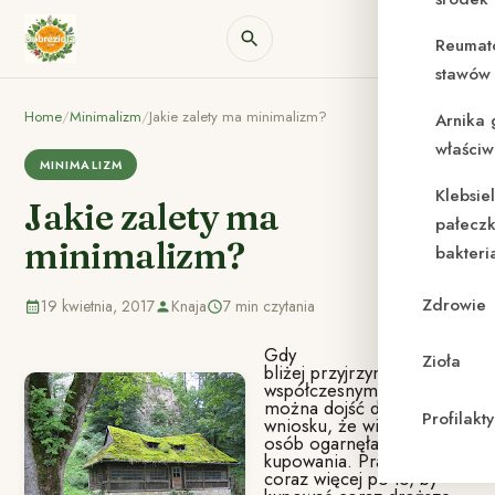
Reumat
stawów 
Home
/
Minimalizm
/
Jakie zalety ma minimalizm?
Arnika 
właściw
MINIMALIZM
Klebsie
Jakie zalety ma
pałeczk
minimalizm?
bakteri
Zdrowie
19 kwietnia, 2017
Knaja
7 min czytania
Gdy
Zioła
bliżej przyjrzymy się
współczesnym czasom,
można dojść do
Profilak
wniosku, że większość
osób ogarnęła mania
kupowania. Pracujemy
coraz więcej po to, by