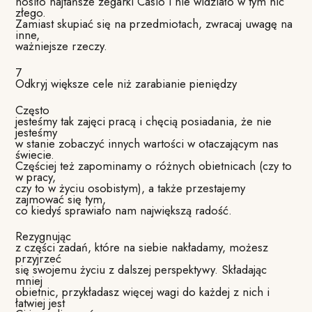
nosiło najtańsze zegarki Casio i nie widziało w tym nic
złego.
Zamiast skupiać się na przedmiotach, zwracaj uwagę na
inne,
ważniejsze rzeczy.
7
Odkryj większe cele niż zarabianie pieniędzy
Często
jesteśmy tak zajęci pracą i chęcią posiadania, że nie
jesteśmy
w stanie zobaczyć innych wartości w otaczającym nas
świecie.
Częściej też zapominamy o różnych obietnicach (czy to
w pracy,
czy to w życiu osobistym), a także przestajemy
zajmować się tym,
co kiedyś sprawiało nam największą radość.
Rezygnując
z części zadań, które na siebie nakładamy, możesz
przyjrzeć
się swojemu życiu z dalszej perspektywy. Składając
mniej
obietnic, przykładasz więcej wagi do każdej z nich i
łatwiej jest