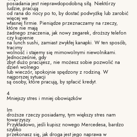
posiadania jest nieprawdopodobną siłą. Niektórzy
ludzie, pracują
od rana do nocy po to, by dostać podwyżkę lub zarobić
więcej we
własnej firmie. Pieniądze przeznaczamy na rzeczy,
które nie mają
żadnego znaczenia, jak nowy zegarek, droższy telefon
czy kupienie
na lunch sushi, zamiast zwykłej kanapki. W ten sposób,
tracimy
wolność i stajemy się mimowolnymi niewolnikami.
Jednocześnie, gdy
zbyt dużo pracujesz, nie możesz sobie pozwolić na
dzień wolnego
lub wieczór, spokojnie spędzony z rodziną. W
najgorszej sytuacji
są osoby, które pracują, by spłacić kredyt.
4
Mniejszy stres i mniej obowiązków
Im
droższe rzeczy posiadamy, tym większy stres nam
towarzyszy.
Przykładowo, jeśli kupisz nowego Mercedesa, bardzo
szybko
przekonasz się, jak droga jest jego naprawa w