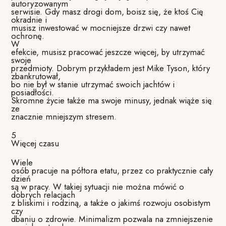
autoryzowanym
serwisie. Gdy masz drogi dom, boisz się, że ktoś Cię
okradnie i
musisz inwestować w mocniejsze drzwi czy nawet
ochronę.
W
efekcie, musisz pracować jeszcze więcej, by utrzymać
swoje
przedmioty. Dobrym przykładem jest Mike Tyson, który
zbankrutował,
bo nie był w stanie utrzymać swoich jachtów i
posiadłości.
Skromne życie także ma swoje minusy, jednak wiąże się
ze
znacznie mniejszym stresem.
5
Więcej czasu
Wiele
osób pracuje na półtora etatu, przez co praktycznie cały
dzień
są w pracy. W takiej sytuacji nie można mówić o
dobrych relacjach
z bliskimi i rodziną, a także o jakimś rozwoju osobistym
czy
dbaniu o zdrowie. Minimalizm pozwala na zmniejszenie