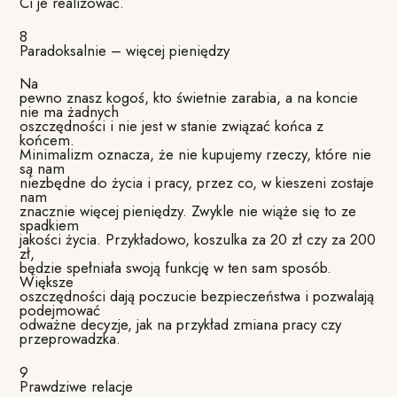
Ci je realizować.
8
Paradoksalnie – więcej pieniędzy
Na
pewno znasz kogoś, kto świetnie zarabia, a na koncie
nie ma żadnych
oszczędności i nie jest w stanie związać końca z
końcem.
Minimalizm oznacza, że nie kupujemy rzeczy, które nie
są nam
niezbędne do życia i pracy, przez co, w kieszeni zostaje
nam
znacznie więcej pieniędzy. Zwykle nie wiąże się to ze
spadkiem
jakości życia. Przykładowo, koszulka za 20 zł czy za 200
zł,
będzie spełniała swoją funkcję w ten sam sposób.
Większe
oszczędności dają poczucie bezpieczeństwa i pozwalają
podejmować
odważne decyzje, jak na przykład zmiana pracy czy
przeprowadzka.
9
Prawdziwe relacje