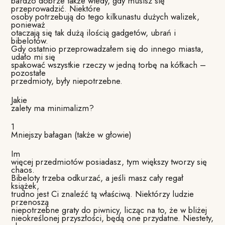
bardzo dobrze także wtedy, gdy musisz się
przeprowadzić. Niektóre
osoby potrzebują do tego kilkunastu dużych walizek,
ponieważ
otaczają się tak dużą ilością gadgetów, ubrań i
bibelotów.
Gdy ostatnio przeprowadzałem się do innego miasta,
udało mi się
spakować wszystkie rzeczy w jedną torbę na kółkach –
pozostałe
przedmioty, były niepotrzebne.
Jakie
zalety ma minimalizm?
1
Mniejszy bałagan (także w głowie)
Im
więcej przedmiotów posiadasz, tym większy tworzy się
chaos.
Bibeloty trzeba odkurzać, a jeśli masz cały regał
książek,
trudno jest Ci znaleźć tą właściwą. Niektórzy ludzie
przenoszą
niepotrzebne graty do piwnicy, licząc na to, że w bliżej
nieokreślonej przyszłości, będą one przydatne. Niestety,