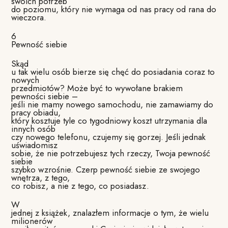
swoich potrzeb
do poziomu, który nie wymaga od nas pracy od rana do
wieczora.
6
Pewność siebie
Skąd
u tak wielu osób bierze się chęć do posiadania coraz to
nowych
przedmiotów? Może być to wywołane brakiem
pewności siebie –
jeśli nie mamy nowego samochodu, nie zamawiamy do
pracy obiadu,
który kosztuje tyle co tygodniowy koszt utrzymania dla
innych osób
czy nowego telefonu, czujemy się gorzej. Jeśli jednak
uświadomisz
sobie, że nie potrzebujesz tych rzeczy, Twoja pewność
siebie
szybko wzrośnie. Czerp pewność siebie ze swojego
wnętrza, z tego,
co robisz, a nie z tego, co posiadasz.
W
jednej z książek, znalazłem informacje o tym, że wielu
milionerów