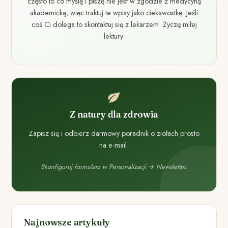
często to co myślę i piszę nie jest w zgodzie z medycyną
akademicką, więc traktuj te wpisy jako ciekawostkę. Jeśli
coś Ci dolega to skontaktuj się z lekarzem. Życzę miłej
lektury.
Z natury dla zdrowia
Zapisz się i odbierz darmowy poradnik o ziołach prosto
na e-mail.
Skonfiguruj formularz w Personalizacji → Newsletter.
Najnowsze artykuły