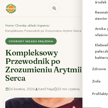
środek
Reumat
stawów 
Home
/
Choroby układu krązenia
/
Arnika 
Kompleksowy Przewodnik po Zrozumieniu Arytmii Serca
właściw
CHOROBY UKŁADU KRĄZENIA
Klebsie
Kompleksowy
pałeczk
bakteri
Przewodnik po
Zrozumieniu Arytmii
Zdrowie
Serca
Zioła
24 kwietnia, 2024
Kamil Naja
25 min czytania
Profilak