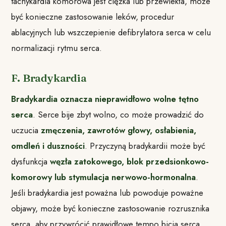
tachykardia komorowa jest ciężka lub przewlekła, może
być konieczne zastosowanie leków, procedur
ablacyjnych lub wszczepienie defibrylatora serca w celu
normalizacji rytmu serca.
F. Bradykardia
Bradykardia oznacza nieprawidłowo wolne tętno
serca
. Serce bije zbyt wolno, co może prowadzić do
uczucia
zmęczenia, zawrotów głowy, osłabienia,
omdleń i duszności
. Przyczyną bradykardii może być
dysfunkcja
węzła zatokowego, blok przedsionkowo-
komorowy lub stymulacja nerwowo-hormonalna
.
Jeśli bradykardia jest poważna lub powoduje poważne
objawy, może być konieczne zastosowanie rozrusznika
serca, aby przywrócić prawidłowe tempo bicia serca.