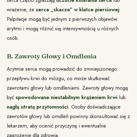
serca często zgłaszają
uczucie kołatania serca
lub
wrażenie, że
serce „skacze” w klatce piersiowej
.
Palpitacje mogą być jednym z pierwszych objawów
arytmii i mogą różnić się intensywnością u różnych
osób.
B. Zawroty Głowy i Omdlenia
Arytmie serca mogą prowadzić do zmniejszonego
przepływu krwi do mózgu, co może skutkować
zawrotami głowy lub omdleniami. Zawroty głowy mogą
być
spowodowane niestabilnym krążeniem krwi
lub
nagłą utratą przytomności
. Osoby doświadczające
zawrotów głowy lub omdleń powinny skonsultować się z
lekarzem, aby ocenić przyczynę i ewentualne
zagrożenie dla zdrowia.