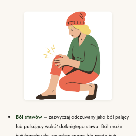
Ból stawów
– zazwyczaj odczuwany jako ból palący
lub pulsujący wokół dotkniętego stawu. Ból może
być łagodny do umiarkowanego lub może być