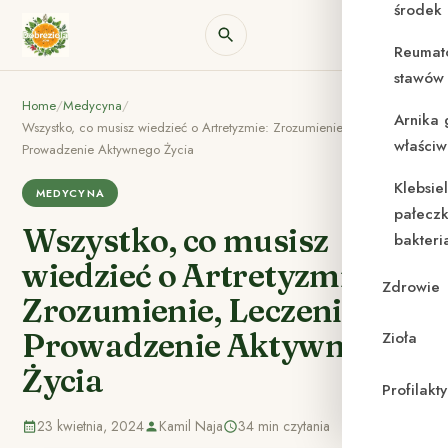
środek
Reumat
stawów 
Home
/
Medycyna
/
Arnika 
Wszystko, co musisz wiedzieć o Artretyzmie: Zrozumienie, Leczenie i
właściw
Prowadzenie Aktywnego Życia
Klebsie
MEDYCYNA
pałeczk
Wszystko, co musisz
bakteri
wiedzieć o Artretyzmie:
Zdrowie
Zrozumienie, Leczenie i
Prowadzenie Aktywnego
Zioła
Życia
Profilak
23 kwietnia, 2024
Kamil Naja
34 min czytania