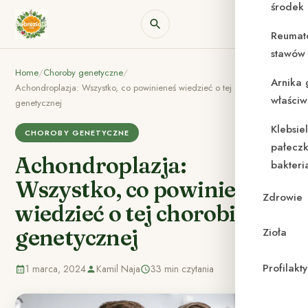
środek
Reumat
stawów 
Home
/
Choroby genetyczne
/
Arnika 
Achondroplazja: Wszystko, co powinieneś wiedzieć o tej chorobie
właściw
genetycznej
Klebsie
CHOROBY GENETYCZNE
pałeczk
Achondroplazja:
bakteri
Wszystko, co powinieneś
Zdrowie
wiedzieć o tej chorobie
genetycznej
Zioła
Profilak
1 marca, 2024
Kamil Naja
33 min czytania