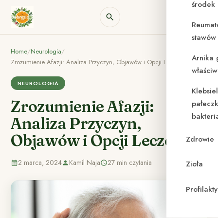
środek
Reumat
stawów 
Home
/
Neurologia
/
Arnika 
Zrozumienie Afazji: Analiza Przyczyn, Objawów i Opcji Leczenia
właściw
NEUROLOGIA
Klebsie
Zrozumienie Afazji:
pałeczk
bakteri
Analiza Przyczyn,
Objawów i Opcji Leczenia
Zdrowie
2 marca, 2024
Kamil Naja
27 min czytania
Zioła
Profilak