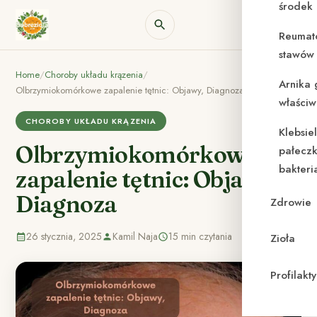
środek
Reumat
stawów 
Home
/
Choroby układu krązenia
/
Arnika 
Olbrzymiokomórkowe zapalenie tętnic: Objawy, Diagnoza
właściw
CHOROBY UKŁADU KRĄZENIA
Klebsie
Olbrzymiokomórkowe
pałeczk
bakteri
zapalenie tętnic: Objawy,
Diagnoza
Zdrowie
26 stycznia, 2025
Kamil Naja
15 min czytania
Zioła
Profilak