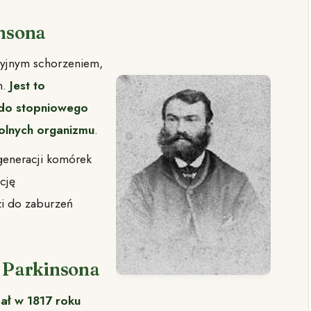
insona
cyjnym schorzeniem,
h.
Jest to
 do stopniowego
rolnych organizmu
.
eneracji komórek
cję
i do zaburzeń
y Parkinsona
ał w 1817 roku