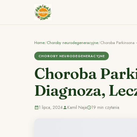
Home
/
Choroby neurodegeneracyjne
/
Choroba Parkinsona 
CHOROBY NEURODEGENERACYJNE
Choroba Parki
Diagnoza, Lec
1 lipca, 2024
Kamil Naja
19 min czytania