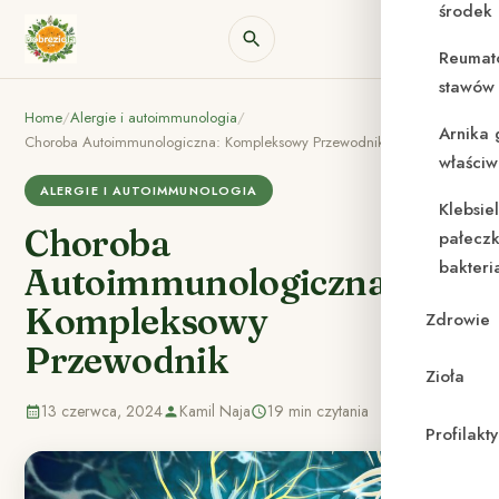
środek
Reumat
stawów 
Home
/
Alergie i autoimmunologia
/
Arnika 
Choroba Autoimmunologiczna: Kompleksowy Przewodnik
właściw
ALERGIE I AUTOIMMUNOLOGIA
Klebsie
Choroba
pałeczk
bakteri
Autoimmunologiczna:
Kompleksowy
Zdrowie
Przewodnik
Zioła
13 czerwca, 2024
Kamil Naja
19 min czytania
Profilak