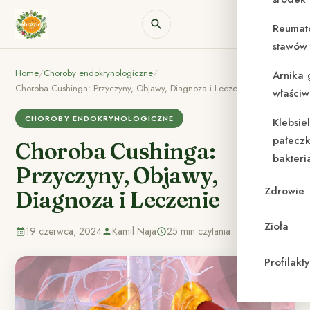
Reumat
stawów 
Home
/
Choroby endokrynologiczne
/
Arnika 
Choroba Cushinga: Przyczyny, Objawy, Diagnoza i Leczenie
właściw
CHOROBY ENDOKRYNOLOGICZNE
Klebsie
pałeczk
Choroba Cushinga:
bakteri
Przyczyny, Objawy,
Zdrowie
Diagnoza i Leczenie
Zioła
19 czerwca, 2024
Kamil Naja
25 min czytania
Profilak