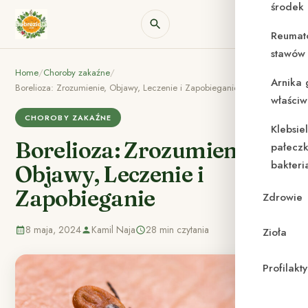
środek
Reumat
stawów 
Home
/
Choroby zakaźne
/
Arnika 
Borelioza: Zrozumienie, Objawy, Leczenie i Zapobieganie
właściw
CHOROBY ZAKAŹNE
Klebsie
Borelioza: Zrozumienie,
pałeczk
bakteri
Objawy, Leczenie i
Zapobieganie
Zdrowie
8 maja, 2024
Kamil Naja
28 min czytania
Zioła
Profilak