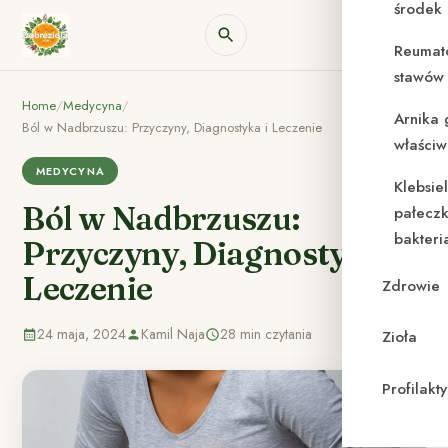
środek
Reumat
stawów 
Home
/
Medycyna
/
Arnika 
Ból w Nadbrzuszu: Przyczyny, Diagnostyka i Leczenie
właściw
MEDYCYNA
Klebsie
Ból w Nadbrzuszu:
pałeczk
bakteri
Przyczyny, Diagnostyka i
Leczenie
Zdrowie
24 maja, 2024
Kamil Naja
28 min czytania
Zioła
Profilak