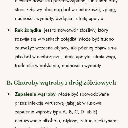
niesteroidowe leki przeciwzapalne) lub nadmierny
stres. Objawy obejmują ból w nadbrzuszu, zgagę,
nudności, wymioty, wzdęcia i utratę apetytu.
Rak żołądka
: Jest to nowotwór złośliwy, który
rozwija się w tkankach żołądka. Może być trudno
zauważyć wczesne objawy, ale później objawia się
jako ból w nadbrzuszu, utrata apetytu, utrata wagi,
trudności w połykaniu, nudności i wymioty.
B. Choroby wątroby i dróg żółciowych
Zapalenie wątroby
: Może być spowodowane
przez infekcję wirusową (taką jak wirusowe
zapalenie wątroby typu A, B, C, D lub E),
nadużywanie alkoholu, otyłość, zatrucie toksynami