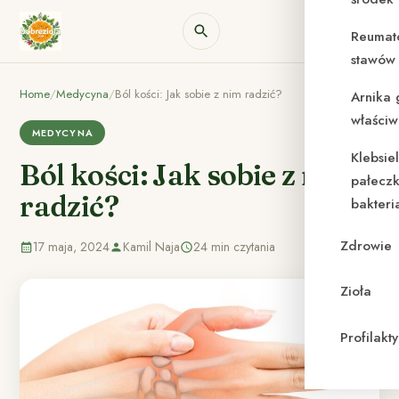
Reumat
stawów 
Home
/
Medycyna
/
Ból kości: Jak sobie z nim radzić?
Arnika 
właściw
MEDYCYNA
Klebsie
Ból kości: Jak sobie z nim
pałeczk
radzić?
bakteri
Zdrowie
17 maja, 2024
Kamil Naja
24 min czytania
Zioła
Profilak