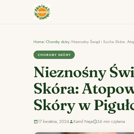
Home
/
Choroby skóry
/
Nieznośny Świąd i Sucha Skóra: Ato
CHOROBY SKÓRY
Nieznośny Świ
Skóra: Atopow
Skóry w Piguł
17 kwietnia, 2024
Kamil Naja
36 min czytania