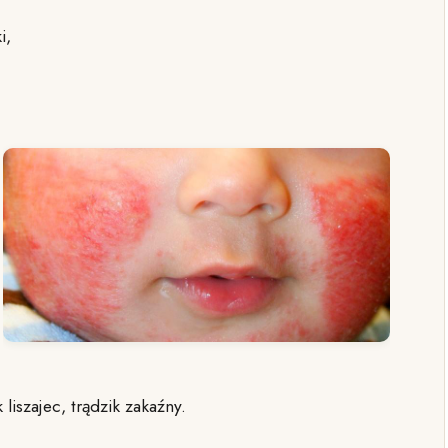
i,
liszajec, trądzik zakaźny.