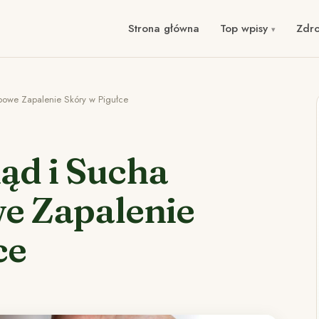
Strona główna
Top wpisy
Zdr
powe Zapalenie Skóry w Pigułce
ąd i Sucha
e Zapalenie
ce